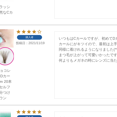
ラッシ
然なCカ
購入者
いつもはCカールですが、初めてD
投稿日
2021/11/19
カールにがキツイので、最初は上手
同様に着けれるようになりました(*^^*
まつ毛が上がって可愛いかったです
何よりもメガネの時にレンズに当たら
】チョコレ
 Dカー
m 20本
セルフ
分つけ
ウン