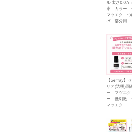
ル 太さ0.07m
束 カラー 
マツエク つ
げ 部分用
【Selfray
リア(透明)国
ー マツエク
ー 低刺激 
マツエク