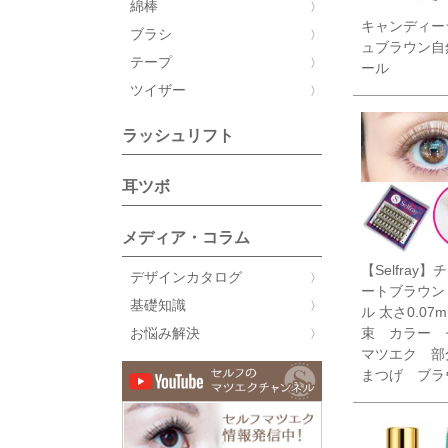
綿棒
キャンディー
ブラシ
ュブラウン自
テープ
ール
ツイザー
ラッシュリフト
耳ツボ
メディア・コラム
【Selfray
デザインカタログ
ートブラウン
基礎知識
ル 太さ0.07m
束 カラー 
お悩み解決
マツエク 部
まつげ ブラ