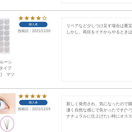
購入者
リペアなど少しつけ足す場合は重宝
投稿日
2021/11/20
しかし、両目をイチからやるときはサイ
】グルーシ
タイプ
ト) マツ
購入者
新しく発売され、気になったので購
投稿日
2021/11/19
凄く自然な感じで良かったです(^-^)
ナチュラルに仕上げたい時にオススメで