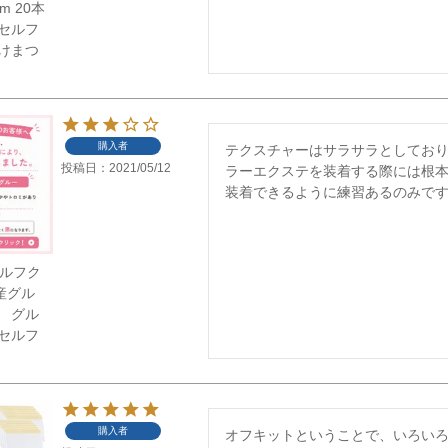
m 20本
セルフ
けまつ
購入者
テクスチャーはサラサラとしてお
投稿日
2021/05/12
ラーエクステを装着する際には根
装着できるように練習あるのみです(
】セルフク
産グル
 グル
セルフ
購入者
オフキットということで、いろい