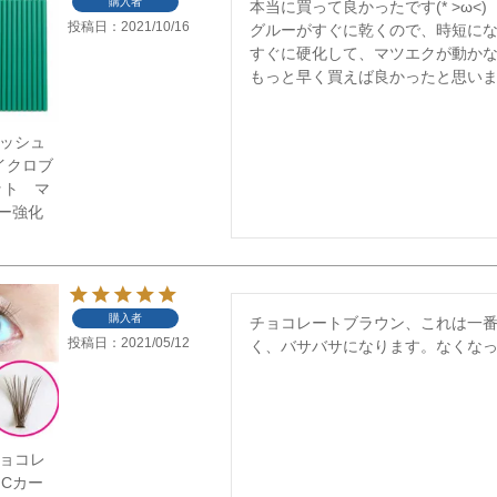
購入者
本当に買って良かったです(* >ω<)

投稿日
2021/10/16
グルーがすぐに乾くので、時短にな
すぐに硬化して、マツエクが動かない
】ラッシュ
イクロブ
ット マ
ー強化
購入者
チョコレートブラウン、これは一
投稿日
2021/05/12
】チョコレ
 Cカー