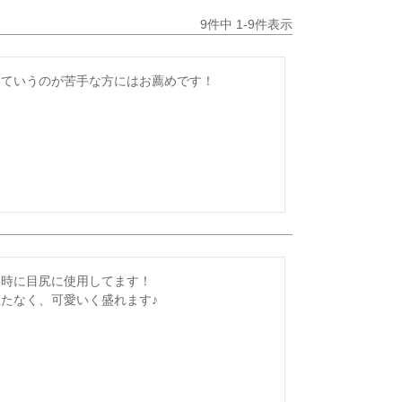
9
件中
1
-
9
件表示
っていうのが苦手な方にはお薦めです！
時に目尻に使用してます！

たなく、可愛いく盛れます♪