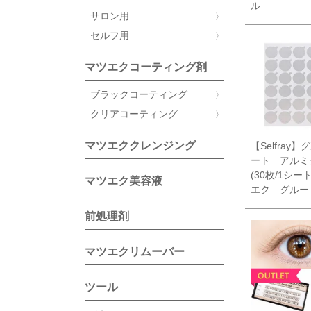
ル
サロン用
セルフ用
マツエクコーティング剤
ブラックコーティング
クリアコーティング
マツエククレンジング
【Selfray
ート アルミ
(30枚/1シー
マツエク美容液
エク グルー
前処理剤
マツエクリムーバー
ツール