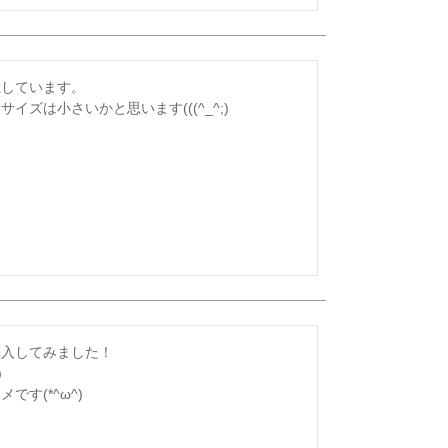
しています。

ズは小さいかと思います(((^_^;)
入してみました！



す(*^ω^)