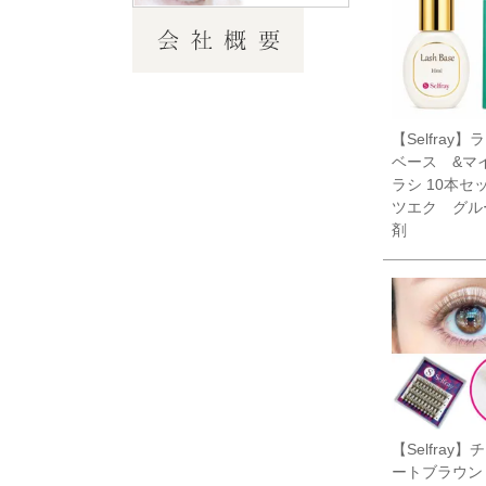
【Selfray
ベース &マ
ラシ 10本セ
ツエク グル
剤
【Selfray
ートブラウン