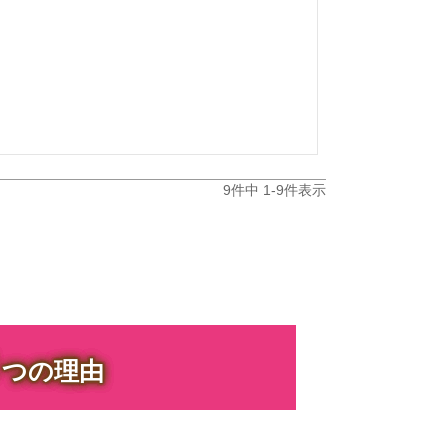
9
件中
1
-
9
件表示
３
つの理由