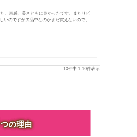
した。束感、長さともに良かったです。またリピ
欲しいのですが欠品中なのかまだ買えないので、
10
件中
1
-
10
件表示
３
つの理由