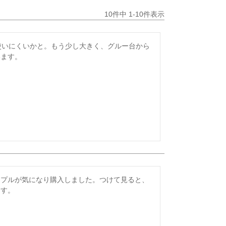
10
件中
1
-
10
件表示
使いにくいかと。もう少し大きく、グルー台から
います。
ープルが気になり購入しました。つけて見ると、
ます。