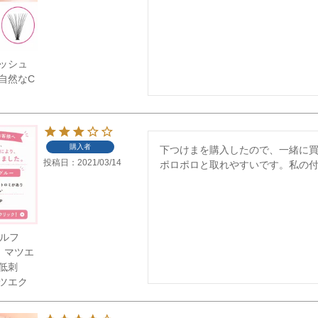
ッシュ
自然なC
購入者
下つけまを購入したので、一緒に買
投稿日
2021/03/14
ポロポロと取れやすいです。私の
セルフ
 マツエ
低刺
ツエク