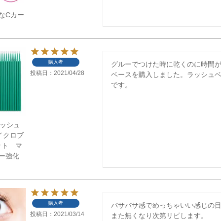
なCカー
購入者
グルーでつけた時に乾くのに時間
投稿日
2021/04/28
ベースを購入しました。ラッシュ
です。
】ラッシュ
イクロブ
ット マ
ー強化
購入者
バサバサ感でめっちゃいい感じの目
投稿日
2021/03/14
また無くなり次第リピします。