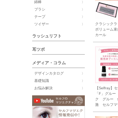
綿棒
ブラシ
テープ
クラシックラ
ツイザー
ボリューム束
カール
ラッシュリフト
耳ツボ
メディア・コラム
デザインカタログ
基礎知識
【Selfray】
お悩み解決
「F」グルー
ク グルー 
激 セルフマ