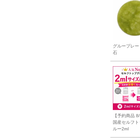
グループレー
石
【予約商品 8
国産セルフト
ルー2ml