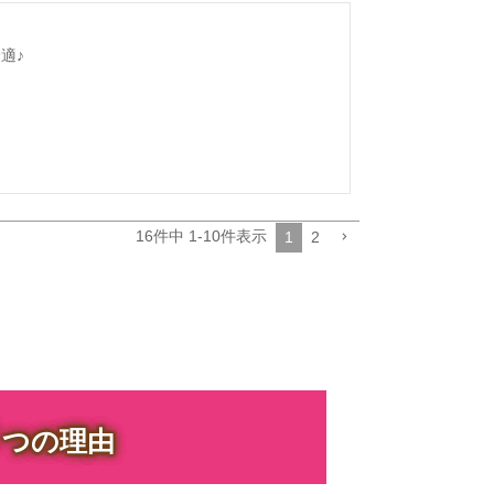
適♪
16
件中
1
-
10
件表示
1
2
３
つの理由