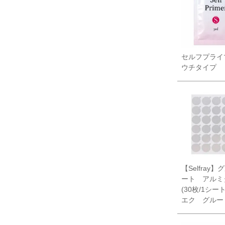
セルフプライ
ウチタイプ
【Selfray
ート アルミ
(30枚/1シー
エク グルー