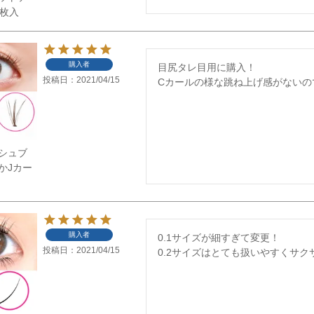
0枚入
購入者
目尻タレ目用に購入！

投稿日
2021/04/15
Cカールの様な跳ね上げ感がないの
シュブ
かJカー
購入者
0.1サイズが細すぎて変更！

投稿日
2021/04/15