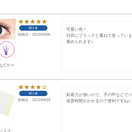
購入者
可愛い色！

投稿日
2022/03/06
目尻にブラックと重ねて使っていま
褒められます♪
なCカー
購入者
粘着力が強いので、手の甲などで
投稿日
2021/04/28
放置時間がかかるので便利ですね♪
ットテ