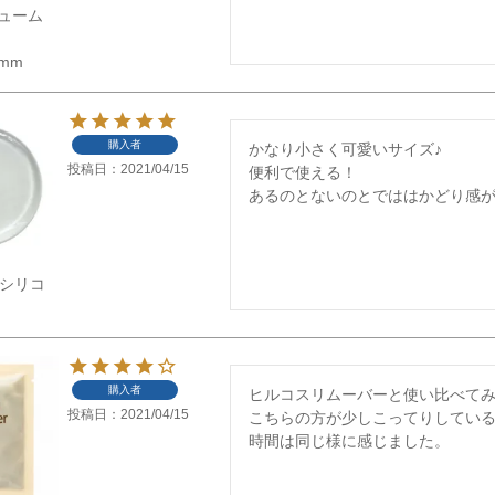
ューム
5mm
購入者
かなり小さく可愛いサイズ♪

投稿日
2021/04/15
便利で使える！

あるのとないのとでははかどり感
】新シリコ
購入者
ヒルコスリムーバーと使い比べてみ
投稿日
2021/04/15
こちらの方が少しこってりしてい
時間は同じ様に感じました。