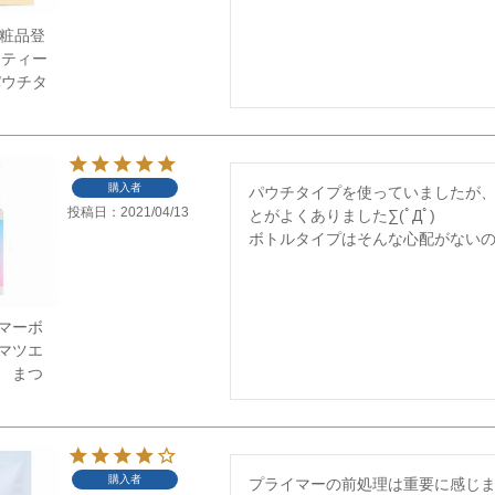
】化粧品登
フティー
パウチタ
購入者
パウチタイプを使っていましたが
投稿日
2021/04/13
とがよくありました∑(ﾟДﾟ)

ボトルタイプはそんな心配がないの
マーボ
マツエ
 まつ
購入者
プライマーの前処理は重要に感じま