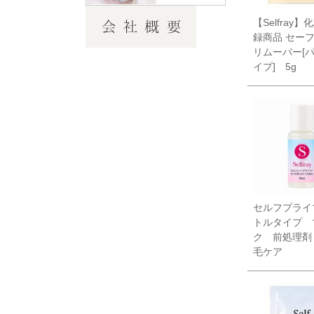
【Selfray
録商品 セー
リムーバー[
イプ] 5g
セルフプライ
トルタイプ 
ク 前処理剤
毛ケア