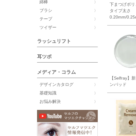
綿棒
下まつげボリ
ブラシ
タイプ太さ
0.20mm/0.2
テープ
ツイザー
ラッシュリフト
耳ツボ
メディア・コラム
【Selfray
デザインカタログ
ンパッド
基礎知識
お悩み解決