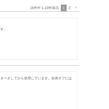
16
件中
1
-
10
件表示
1
2
す。

ペタペタしてから使用しています。全体オフには