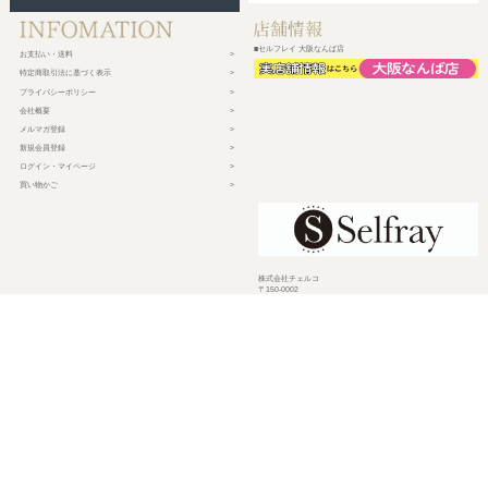
■セルフレイ 大阪なんば店
お支払い・送料
特定商取引法に基づく表示
プライバシーポリシー
会社概要
メルマガ登録
新規会員登録
ログイン・マイページ
買い物かご
株式会社チェルコ
〒150-0002
東京都渋谷区渋谷2-19-15 宮益坂ビルディング609
営業時間 平日10時～17時
定休日 土日祝日・年末年始・弊社休業日
©
2026 CHELCO Inc.