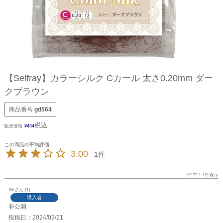
【Selfray】カラーシルク Cカール 太さ0.20mm ダー
クブラウン
商品番号
gd564
税込
販売価格
¥
434
3.00
1
1
件中
1
-
1
件表示
SE
1
購入者
非公開
投稿日
2024/02/21