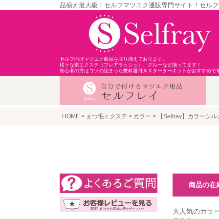
品揃え最大級！セルフマツエク通販専門サイト！セルフ
セルフ向けマツエク商品を取り揃えております。
様々な束エクステ（フレアラッシュ）、グルーなど揃ってます！
初心者の方はコツの詰まった教科書付きスターターキットがおすすめで
HOME
まつ毛エクステ
カラー
【Selfray】カラーシ
商品の在
大人気のカラー