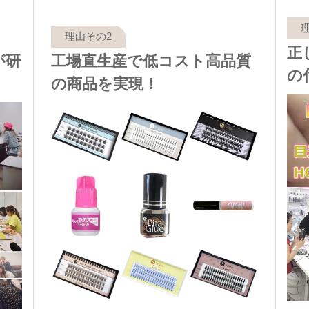
正
が研
工場直生産で低コスト高品質
の
の商品を実現！