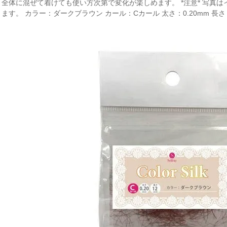
全体に混ぜて着けても使い方次第で変化が楽しめます。 *注意* 写真
す。 カラー：ダークブラウン カール：Cカール 太さ：0.20mm 長さ：10