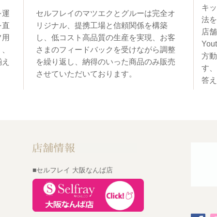
キッ
を運
セルフレイのマツエクとグルーは完全オ
法を
を直
リジナル、提携工場と信頼関係を構築
店舗
フ用
し、低コスト高品質の生産を実現、お客
You
く、
さまのフィードバックを受けながら調整
方動
揃え
を繰り返し、納得のいった商品のみ販売
す、
させていただいております。
答え
■セルフレイ 大阪なんば店