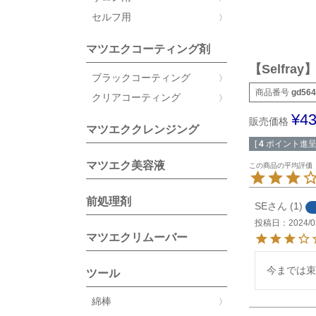
セルフ用
マツエクコーティング剤
【Selfr
ブラックコーティング
商品番号
gd564
クリアコーティング
¥
4
販売価格
マツエククレンジング
[
4
ポイント進呈 
マツエク美容液
前処理剤
SE
1
投稿日
2024/0
マツエクリムーバー
今までは束
ツール
綿棒