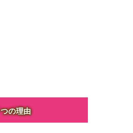
３
つの理由