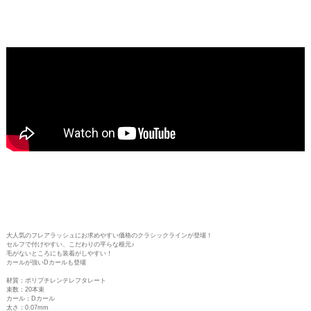
大人気のフレアラッシュにお求めやすい価格のクラシックラインが登場！
セルフで付けやすい、こだわりの平らな根元♪
毛がないところにも装着がしやすい！
カールが強いDカールも登場
材質：ポリブチレンテレフタレート
束数：20本束
カール：Dカール
太さ：0.07mm