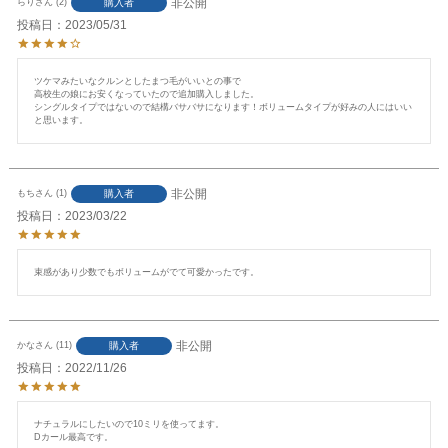
非公開
購入者
らり
2
投稿日
2023/05/31
ツケマみたいなクルンとしたまつ毛がいいとの事で

高校生の娘にお安くなっていたので追加購入しました。

シングルタイプではないので結構バサバサになります！ボリュームタイプが好みの人にはいい
と思います。
非公開
購入者
もち
1
投稿日
2023/03/22
束感があり少数でもボリュームがでて可愛かったです。
非公開
購入者
かな
11
投稿日
2022/11/26
ナチュラルにしたいので10ミリを使ってます。

Dカール最高です。