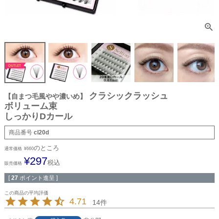
クラシックラッシュ
【自まつ毛風やや濃いめ】
ボリューム束
しっかりDカール
商品番号
cl20d
のところ
通常価格
¥
660
¥
297
税込
販売価格
[
27
ポイント進呈 ]
4.71
14