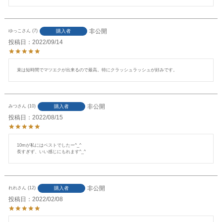
非公開
購入者
ゆっこ
7
投稿日
2022/09/14
束は短時間でマツエクが出来るので最高。特にクラッシュラッシュが好みです。
非公開
購入者
みつ
10
投稿日
2022/08/15
10mが私にはベストでしたー^_^

長すぎず、いい感じにもれます^_^
非公開
購入者
れれ
12
投稿日
2022/02/08