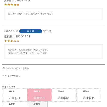
投稿日
2021/02/01
はじめてのセルフでしたが使いやすかったです
非公開
購入者
あゆみ
3
投稿日
2020/12/21
私的にカールが弱く物足りなかったです。

束感は良かったです。ナチュラルな印象。
すべてのレビューを見る
レビューを書く
長さ
10mm
9mm
10mm
11mm
12mm
在庫切れ
在庫切れ
在庫切れ
在庫切れ
13mm
14mm