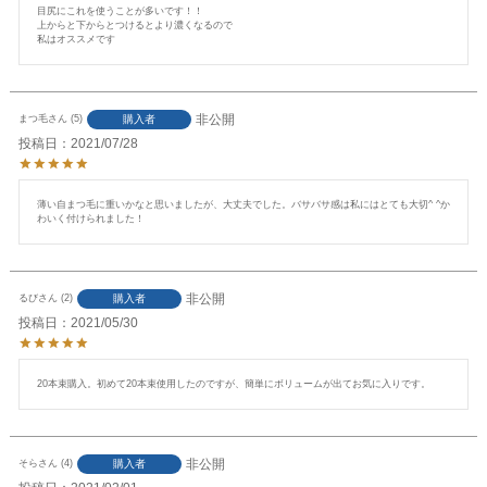
目尻にこれを使うことが多いです！！

上からと下からとつけるとより濃くなるので

私はオススメです
非公開
購入者
まつ毛
5
投稿日
2021/07/28
薄い自まつ毛に重いかなと思いましたが、大丈夫でした。バサバサ感は私にはとても大切^ ^か
わいく付けられました！
非公開
購入者
るび
2
投稿日
2021/05/30
20本束購入。初めて20本束使用したのですが、簡単にボリュームが出てお気に入りです。
非公開
購入者
そら
4