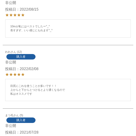
非公開
投稿日
2022/08/15
10mが私にはベストでしたー^_^

長すぎず、いい感じにもれます^_^
れれ
12
購入者
非公開
投稿日
2022/02/08
目尻にこれを使うことが多いです！！

上からと下からとつけるとより濃くなるので

私はオススメです
まつ毛
5
購入者
非公開
投稿日
2021/07/28