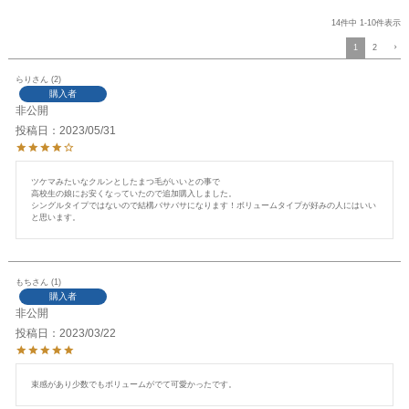
14
件中
1
-
10
件表示
1
2
らり
2
購入者
非公開
投稿日
2023/05/31
ツケマみたいなクルンとしたまつ毛がいいとの事で

高校生の娘にお安くなっていたので追加購入しました。

シングルタイプではないので結構バサバサになります！ボリュームタイプが好みの人にはいい
と思います。
もち
1
購入者
非公開
投稿日
2023/03/22
束感があり少数でもボリュームがでて可愛かったです。