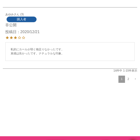
あゆみ
3
購入者
非公開
投稿日
2020/12/21
私的にカールが弱く物足りなかったです。

束感は良かったです。ナチュラルな印象。
14
件中
1
-
10
件表示
1
2