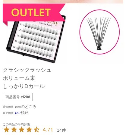
クラシックラッシュ
ボリューム束
しっかりDカール
商品番号
cl20d
のところ
通常価格
¥
660
税込
販売価格
¥
297
4.71
14