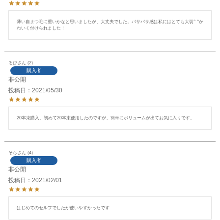
薄い自まつ毛に重いかなと思いましたが、大丈夫でした。バサバサ感は私にはとても大切^ ^か
わいく付けられました！
るび
2
購入者
非公開
投稿日
2021/05/30
20本束購入。初めて20本束使用したのですが、簡単にボリュームが出てお気に入りです。
そら
4
購入者
非公開
投稿日
2021/02/01
はじめてのセルフでしたが使いやすかったです