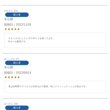
かな
11
購入者
非公開
投稿日
2022/11/26
ナチュラルにしたいので10ミリを使ってます。

Dカール最高です。
ゆっこ
7
購入者
非公開
投稿日
2022/09/14
束は短時間でマツエクが出来るので最高。特にクラッシュラッシュが好みです。
みつ
10
購入者