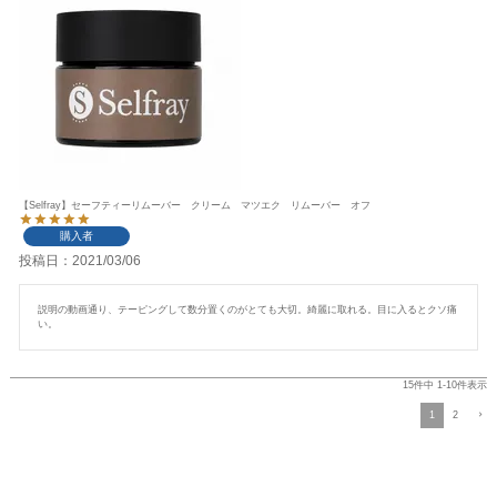
【Selfray】セーフティーリムーバー クリーム マツエク リムーバー オフ
購入者
投稿日
2021/03/06
説明の動画通り、テーピングして数分置くのがとても大切。綺麗に取れる。目に入るとクソ痛
い。
15
件中
1
-
10
件表示
1
2