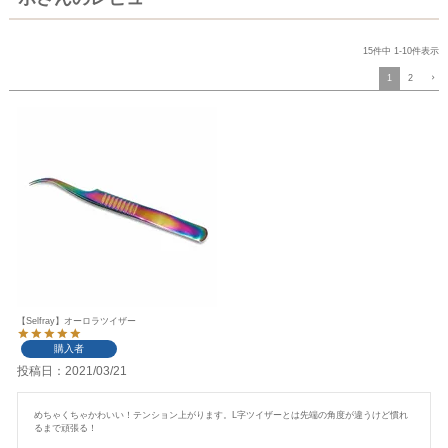
15
件中
1
-
10
件表示
1
2
【Selfray】オーロラツイザー
購入者
投稿日
2021/03/21
めちゃくちゃかわいい！テンション上がります。L字ツイザーとは先端の角度が違うけど慣れ
るまで頑張る！