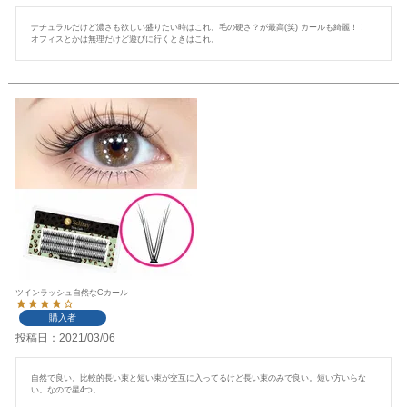
ナチュラルだけど濃さも欲しい盛りたい時はこれ。毛の硬さ？が最高(笑) カールも綺麗！！ 
オフィスとかは無理だけど遊びに行くときはこれ。
ツインラッシュ自然なCカール
購入者
投稿日
2021/03/06
自然で良い。比較的長い束と短い束が交互に入ってるけど長い束のみで良い。短い方いらな
い。なので星4つ。