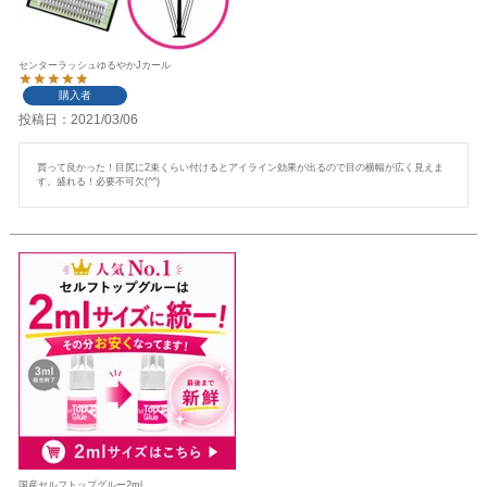
センターラッシュゆるやかJカール
購入者
投稿日
2021/03/06
買って良かった！目尻に2束くらい付けるとアイライン効果が出るので目の横幅が広く見えま
す。盛れる！必要不可欠(^^)
国産セルフトップグルー2ml