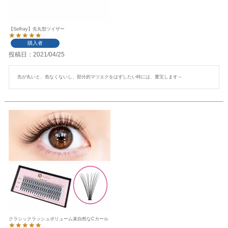
【Selfray】先丸型ツイザー
購入者
投稿日
2021/04/25
先が丸いと、危なくないし、部分的マツエクをはずしたい時には、重宝します～
クラシックラッシュボリューム束自然なCカール