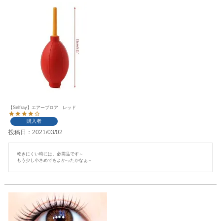
【Selfray】エアーブロア レッド
購入者
投稿日
2021/03/02
乾きにくい時には、必需品です～

もう少し小さめでもよかったかなぁ～