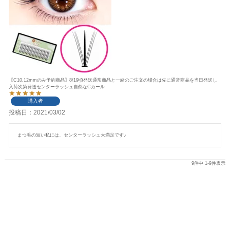
【C10,12mmのみ予約商品】8/19頃発送通常商品と一緒のご注文の場合は先に通常商品を当日発送し
入荷次第発送センターラッシュ自然なCカール
購入者
投稿日
2021/03/02
まつ毛の短い私には、センターラッシュ大満足です♪
9
件中
1
-
9
件表示