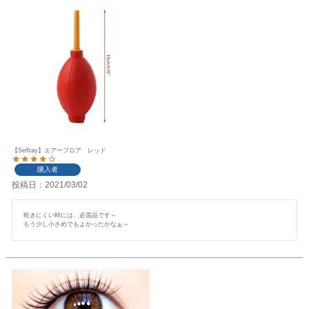
【Selfray】エアーブロア レッド
購入者
投稿日
2021/03/02
乾きにくい時には、必需品です～

もう少し小さめでもよかったかなぁ～