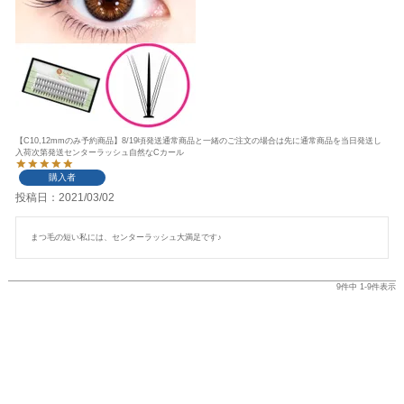
【C10,12mmのみ予約商品】8/19頃発送通常商品と一緒のご注文の場合は先に通常商品を当日発送し
入荷次第発送センターラッシュ自然なCカール
購入者
投稿日
2021/03/02
まつ毛の短い私には、センターラッシュ大満足です♪
9
件中
1
-
9
件表示