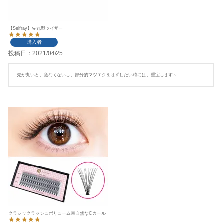
【Selfray】先丸型ツイザー
購入者
投稿日
2021/04/25
先が丸いと、危なくないし、部分的マツエクをはずしたい時には、重宝します～
クラシックラッシュボリューム束自然なCカール