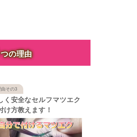
３
つの理由
しく安全なセルフマツエク
付け方教えます！