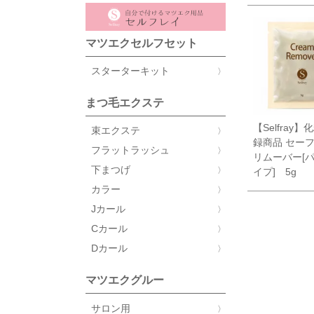
マツエクセルフセット
スターターキット
まつ毛エクステ
【Selfray
束エクステ
録商品 セー
フラットラッシュ
リムーバー[
下まつげ
イプ] 5g
カラー
Jカール
Cカール
Dカール
マツエクグルー
サロン用