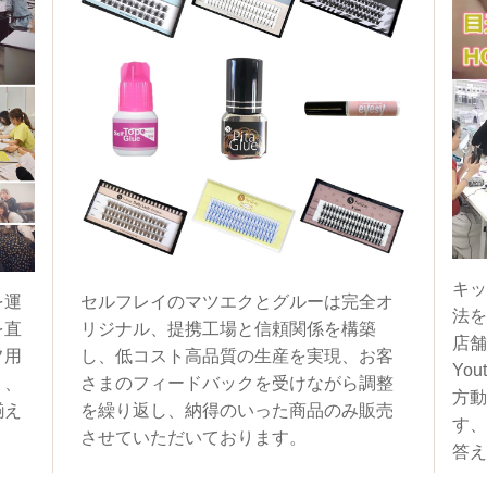
キッ
を運
セルフレイのマツエクとグルーは完全オ
法を
を直
リジナル、提携工場と信頼関係を構築
店舗
フ用
し、低コスト高品質の生産を実現、お客
You
く、
さまのフィードバックを受けながら調整
方動
揃え
を繰り返し、納得のいった商品のみ販売
す、
させていただいております。
答え