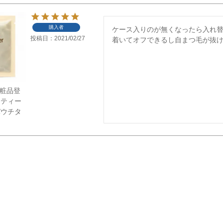
購入者
ケース入りのが無くなったら入れ
投稿日
2021/02/27
着いてオフできるし自まつ毛が抜
】化粧品登
フティー
パウチタ