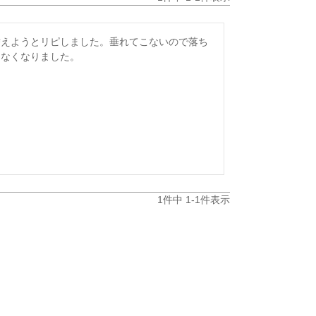
替えようとリピしました。垂れてこないので落ち
けなくなりました。
1
件中
1
-
1
件表示