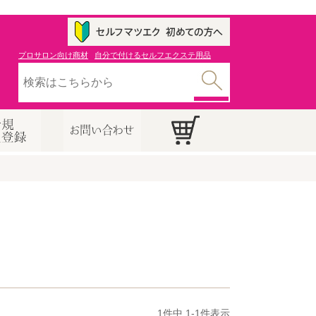
プロサロン向け商材
自分で付けるセルフエクステ用品
1
件中
1
-
1
件表示