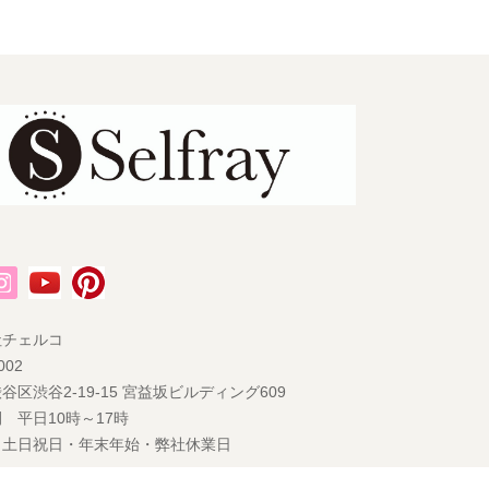
社チェルコ
002
谷区渋谷2-19-15 宮益坂ビルディング609
 平日10時～17時
 土日祝日・年末年始・弊社休業日