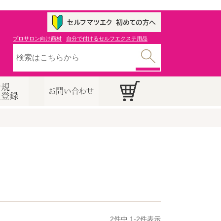
プロサロン向け商材
自分で付けるセルフエクステ用品
2
件中
1
-
2
件表示