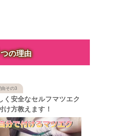
３
つの理由
しく安全なセルフマツエク
付け方教えます！