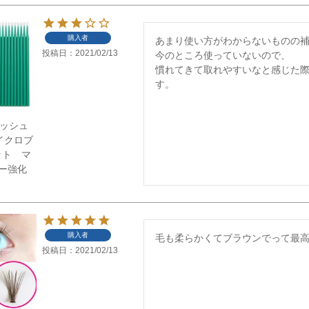
購入者
あまり使い方がわからないものの
投稿日
2021/02/13
今のところ使っていないので、

慣れてきて取れやすいなと感じた際に
す。
】ラッシュ
イクロブ
ット マ
ー強化
購入者
毛も柔らかくてブラウンでって最
投稿日
2021/02/13