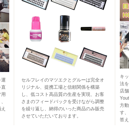
キッ
を運
セルフレイのマツエクとグルーは完全オ
法を
を直
リジナル、提携工場と信頼関係を構築
店舗
フ用
し、低コスト高品質の生産を実現、お客
You
く、
さまのフィードバックを受けながら調整
方動
揃え
を繰り返し、納得のいった商品のみ販売
す、
させていただいております。
答え