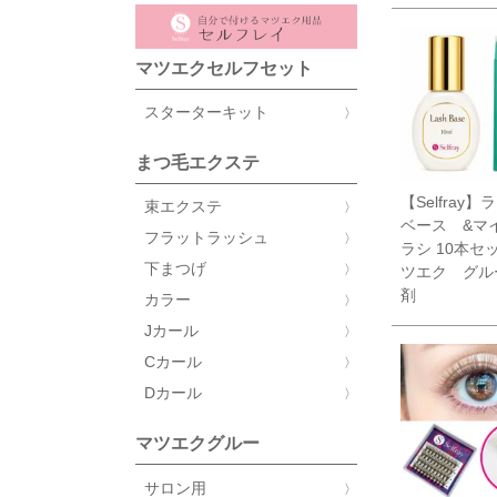
マツエクセルフセット
スターターキット
まつ毛エクステ
【Selfray
束エクステ
ベース &マ
フラットラッシュ
ラシ 10本セ
下まつげ
ツエク グル
剤
カラー
Jカール
Cカール
Dカール
マツエクグルー
サロン用