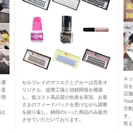
キッ
を運
セルフレイのマツエクとグルーは完全オ
法を
を直
リジナル、提携工場と信頼関係を構築
店舗
フ用
し、低コスト高品質の生産を実現、お客
You
く、
さまのフィードバックを受けながら調整
方動
揃え
を繰り返し、納得のいった商品のみ販売
す、
させていただいております。
答え