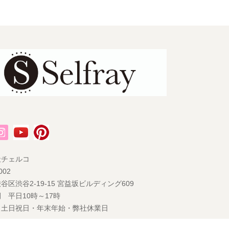
社チェルコ
002
谷区渋谷2-19-15 宮益坂ビルディング609
 平日10時～17時
 土日祝日・年末年始・弊社休業日