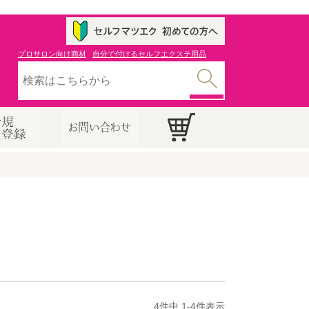
プロサロン向け商材
自分で付けるセルフエクステ用品
4
件中
1
-
4
件表示