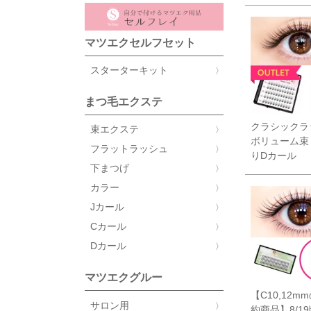
マツエクセルフセット
スターターキット
まつ毛エクステ
クラシックラ
束エクステ
ボリューム束
フラットラッシュ
りDカール
下まつげ
カラー
Jカール
Cカール
Dカール
マツエクグルー
【C10,12m
サロン用
約商品】8/1