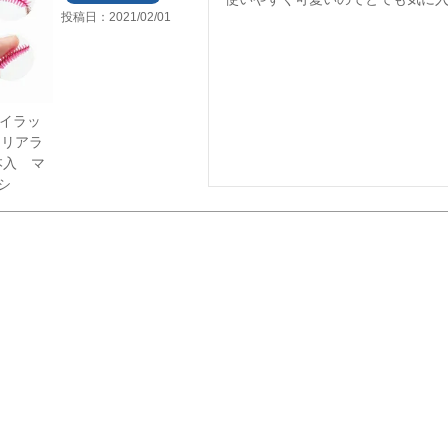
投稿日
2021/02/01
】アイラッ
クリアラ
本入 マ
シ