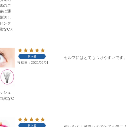
緒のご
先に通
発送し
センタ
然なCカ
購入者
セルフにはとてもつけやすいです。
投稿日
2021/02/01
ッシュ
自然なC
購入者
使いやすく可愛いのでとても気に