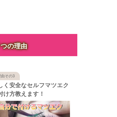
３
つの理由
しく安全なセルフマツエク
付け方教えます！