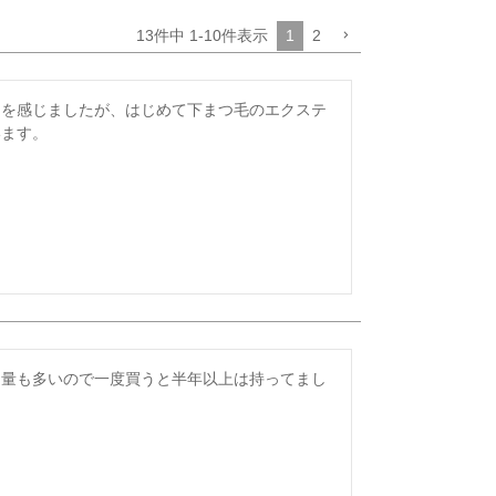
13
件中
1
-
10
件表示
1
2
さを感じましたが、はじめて下まつ毛のエクステ
います。
は量も多いので一度買うと半年以上は持ってまし