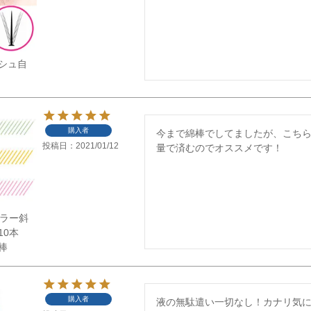
シュ自
購入者
今まで綿棒でしてましたが、こち
投稿日
2021/01/12
量で済むのでオススメです！
】カラー斜
10本
棒
購入者
液の無駄遣い一切なし！カナリ気