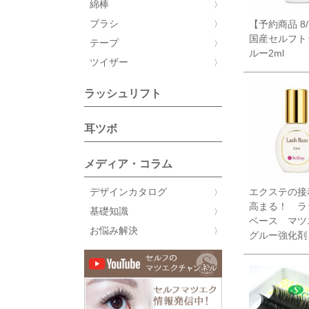
綿棒
ブラシ
【予約商品 8
国産セルフト
テープ
ルー2ml
ツイザー
ラッシュリフト
耳ツボ
メディア・コラム
デザインカタログ
エクステの接
高まる！ ラ
基礎知識
ベース マ
お悩み解決
グルー強化剤