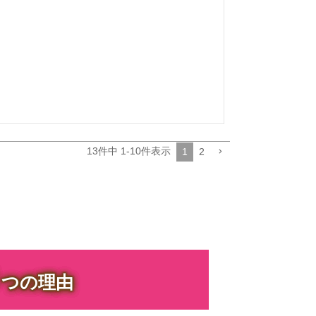
13
件中
1
-
10
件表示
1
2
３
つの理由