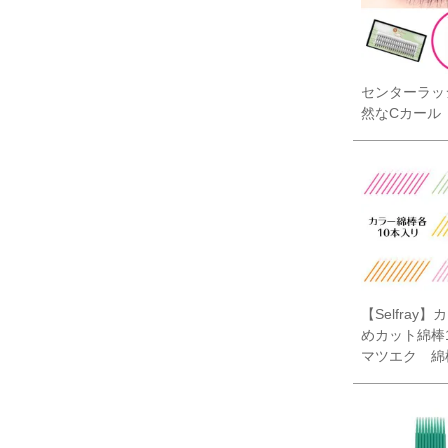
センターラッ
然なCカール
【Selfray
めカット綿棒
マツエク 綿