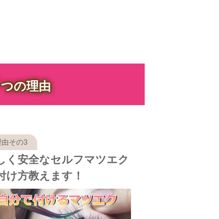
３
つの理由
しく安全なセルフマツエク
付け方教えます！