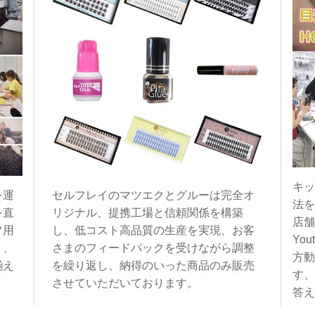
キッ
を運
セルフレイのマツエクとグルーは完全オ
法を
を直
リジナル、提携工場と信頼関係を構築
店舗
フ用
し、低コスト高品質の生産を実現、お客
You
く、
さまのフィードバックを受けながら調整
方動
揃え
を繰り返し、納得のいった商品のみ販売
す、
させていただいております。
答え