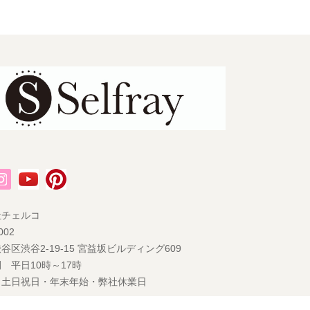
社チェルコ
002
谷区渋谷2-19-15 宮益坂ビルディング609
 平日10時～17時
 土日祝日・年末年始・弊社休業日