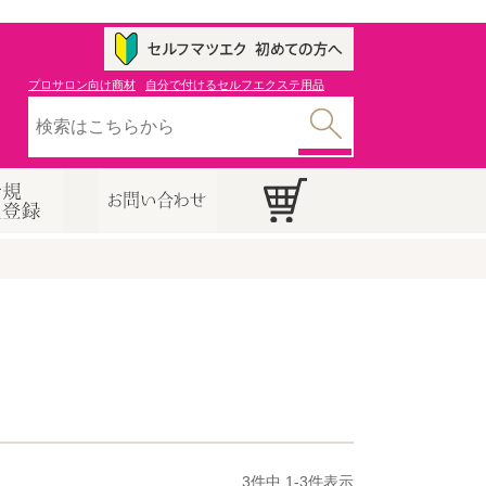
プロサロン向け商材
自分で付けるセルフエクステ用品
3
件中
1
-
3
件表示