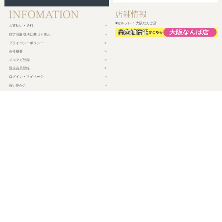
■セルフレイ 大阪なんば店
お支払い・送料
特定商取引法に基づく表示
プライバシーポリシー
会社概要
メルマガ登録
新規会員登録
ログイン・マイページ
買い物かご
株式会社チェルコ
〒150-0002
東京都渋谷区渋谷2-19-15 宮益坂ビルディング609
営業時間 平日10時～17時
定休日 土日祝日・年末年始・弊社休業日
©
2026 CHELCO Inc.