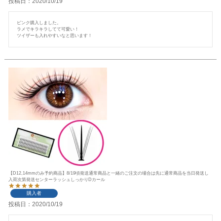
投稿日
2020/10/19
ピンク購入しました。

ラメでキラキラしてて可愛い！

ツイザーも入れやすいなと思います！
【D12,14mmのみ予約商品】8/19頃発送通常商品と一緒のご注文の場合は先に通常商品を当日発送し
入荷次第発送センターラッシュしっかりDカール
購入者
投稿日
2020/10/19