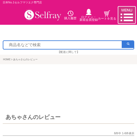
日本No.1セルフマツエク専門店
ログイン・
購入履歴
カートを見る
新規会員登録
【配送に関して】
HOME
あちゃさんのレビュー
あちゃさんのレビュー
6
件中
1
-
6
件表示