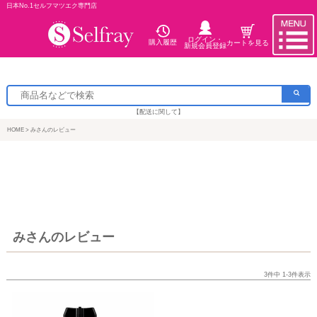
日本No.1セルフマツエク専門店
ログイン・
購入履歴
カートを見る
新規会員登録
【配送に関して】
HOME
みさんのレビュー
みさんのレビュー
3
件中
1
-
3
件表示