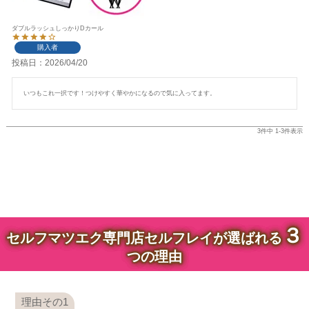
ダブルラッシュしっかりDカール
購入者
投稿日
2026/04/20
いつもこれ一択です！つけやすく華やかになるので気に入ってます。
3
件中
1
-
3
件表示
３
セルフマツエク専門店セルフレイが選ばれる
つの理由