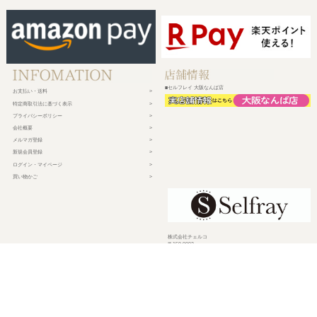
■セルフレイ 大阪なんば店
お支払い・送料
特定商取引法に基づく表示
プライバシーポリシー
会社概要
メルマガ登録
新規会員登録
ログイン・マイページ
買い物かご
株式会社チェルコ
〒150-0002
東京都渋谷区渋谷2-19-15 宮益坂ビルディング609
営業時間 平日10時～17時
定休日 土日祝日・年末年始・弊社休業日