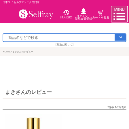
日本No.1セルフマツエク専門店
ログイン・
購入履歴
カートを見る
新規会員登録
【配送に関して】
HOME
まきさんのレビュー
まきさんのレビュー
2
件中
1
-
2
件表示