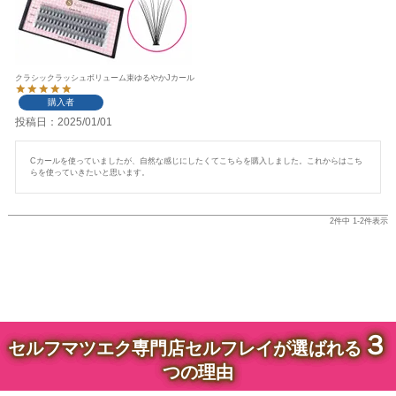
クラシックラッシュボリューム束ゆるやかJカール
購入者
投稿日
2025/01/01
Cカールを使っていましたが、自然な感じにしたくてこちらを購入しました。これからはこち
らを使っていきたいと思います。
2
件中
1
-
2
件表示
３
セルフマツエク専門店セルフレイが選ばれる
つの理由