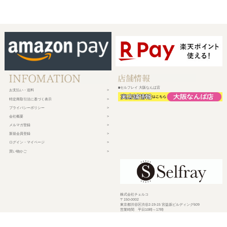
■セルフレイ 大阪なんば店
お支払い・送料
特定商取引法に基づく表示
プライバシーポリシー
会社概要
メルマガ登録
新規会員登録
ログイン・マイページ
買い物かご
株式会社チェルコ
〒150-0002
東京都渋谷区渋谷2-19-15 宮益坂ビルディング609
営業時間 平日10時～17時
定休日 土日祝日・年末年始・弊社休業日