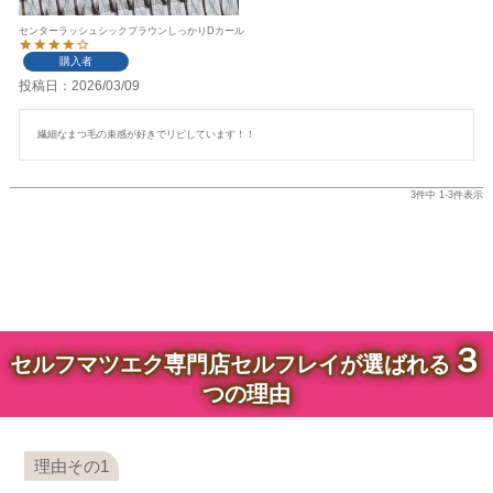
センターラッシュシックブラウンしっかりDカール
購入者
投稿日
2026/03/09
繊細なまつ毛の束感が好きでリピしています！！
3
件中
1
-
3
件表示
３
セルフマツエク専門店セルフレイが選ばれる
つの理由