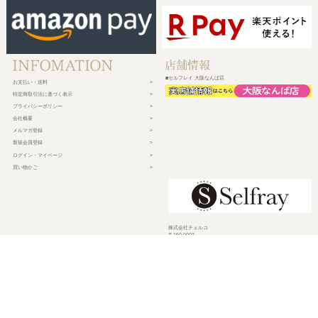
■セルフレイ 大阪なんば店
お支払い・送料
特定商取引法に基づく表示
プライバシーポリシー
会社概要
メルマガ登録
新規会員登録
ログイン・マイページ
買い物かご
株式会社チェルコ
〒150-0002
東京都渋谷区渋谷2-19-15 宮益坂ビルディング609
営業時間 平日10時～17時
定休日 土日祝日・年末年始・弊社休業日