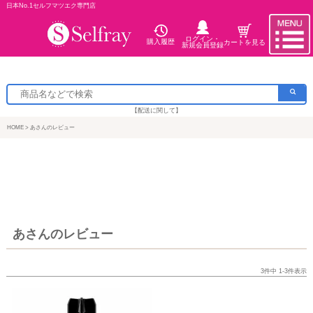
日本No.1セルフマツエク専門店
ログイン・
購入履歴
カートを見る
新規会員登録
【配送に関して】
HOME
あさんのレビュー
あさんのレビュー
3
件中
1
-
3
件表示