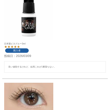
日本製ピタグルー3ml
購入者
投稿日
2026/03/09
良い値段するけれど、結局これが1番落ちない。