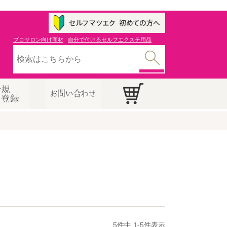
プロサロン向け商材
自分で付けるセルフエクステ用品
5
件中
1
-
5
件表示