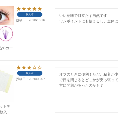
購入者
いい意味で目立たず自然です！

投稿日
2020/10/16
ワンポイントにも使えるし、全体
なCカー
購入者
オフのときに便利！ただ、粘着が
投稿日
2020/09/07
で目を閉じるとどこかが突っ張っ
方に問題があったのかも？
ットテ
0枚入