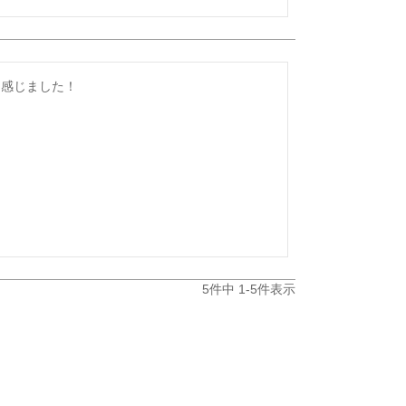
に感じました！
5
件中
1
-
5
件表示