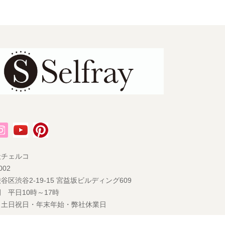
社チェルコ
002
谷区渋谷2-19-15 宮益坂ビルディング609
 平日10時～17時
 土日祝日・年末年始・弊社休業日