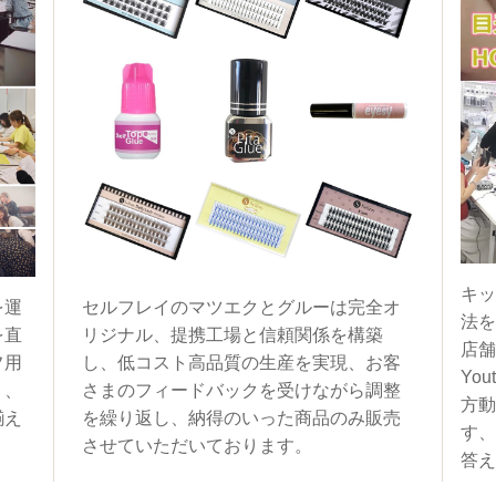
キッ
を運
セルフレイのマツエクとグルーは完全オ
法を
を直
リジナル、提携工場と信頼関係を構築
店舗
フ用
し、低コスト高品質の生産を実現、お客
You
く、
さまのフィードバックを受けながら調整
方動
揃え
を繰り返し、納得のいった商品のみ販売
す、
させていただいております。
答え