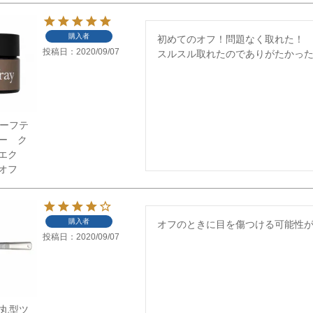
購入者
初めてのオフ！問題なく取れた！

投稿日
2020/09/07
スルスル取れたのでありがたかっ
】セーフテ
ー ク
ツエク
オフ
購入者
オフのときに目を傷つける可能性
投稿日
2020/09/07
】先丸型ツ