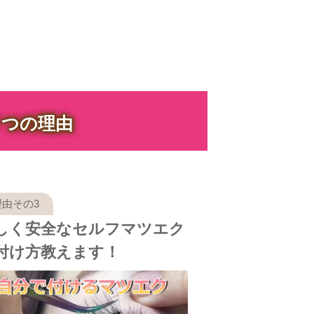
３
つの理由
しく安全なセルフマツエク
付け方教えます！