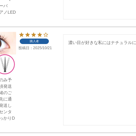
ーバ
アノLED
購入者
濃い目が好きな私にはナチュラル
投稿日
2025/10/21
mのみ予
9頃発送
緒のご
先に通
発送し
センタ
っかりD