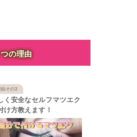
３
つの理由
しく安全なセルフマツエク
付け方教えます！