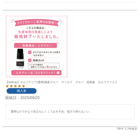
【Selfray】セルフクリア(透明)国産グルー マツエク グルー 低刺激 セルフマツエク
購入者
投稿日
2025/09/20
透明なのでかなり目立ちにくくておすすめ。強力で持ちもいい。
7
件中
1
-
7
件表示