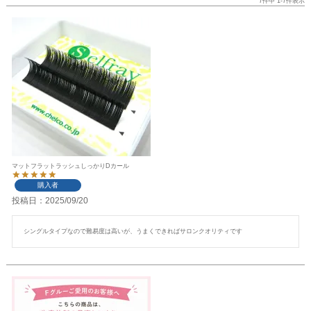
7
件中
1
-
7
件表示
マットフラットラッシュしっかりDカール
購入者
投稿日
2025/09/20
シングルタイプなので難易度は高いが、うまくできればサロンクオリティです