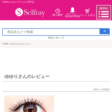
日本No.1セルフマツエク専門店
ログイン・
購入履歴
カートを見る
新規会員登録
【配送に関して】
HOME
ゆゆりさんのレビュー
ゆゆりさんのレビュー
1
件中
1
-
1
件表示