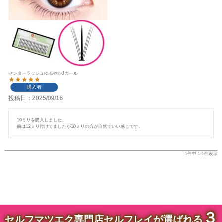
センターラッシュゆるやかJカール
購入者
投稿日
2025/09/16
10ミリを購入しました。

1
件中
1
-
1
件表示
３
セルフマツエク専門店セルフレイが選ばれる