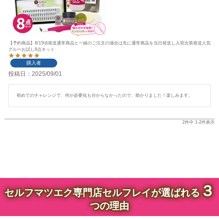
【予約商品】8/15頃発送通常商品と一緒のご注文の場合は先に通常商品を当日発送し入荷次第発送人気
グルーお試し8点キット
購入者
投稿日
2025/09/01
初めてのチャレンジで、何が必要化も分からなかったので、助かりました！楽しみます。
2
件中
1
-
2
件表示
３
セルフマツエク専門店セルフレイが選ばれる
つの理由