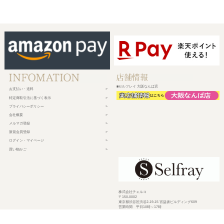
■セルフレイ 大阪なんば店
お支払い・送料
特定商取引法に基づく表示
プライバシーポリシー
会社概要
メルマガ登録
新規会員登録
ログイン・マイページ
買い物かご
株式会社チェルコ
〒150-0002
東京都渋谷区渋谷2-19-15 宮益坂ビルディング609
営業時間 平日10時～17時
定休日 土日祝日・年末年始・弊社休業日