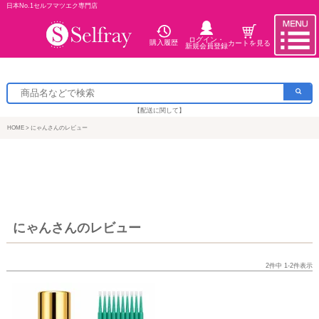
日本No.1セルフマツエク専門店
ログイン・
購入履歴
カートを見る
新規会員登録
【配送に関して】
HOME
にゃんさんのレビュー
にゃんさんのレビュー
2
件中
1
-
2
件表示