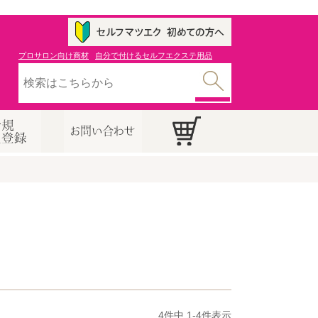
プロサロン向け商材
自分で付けるセルフエクステ用品
4
件中
1
-
4
件表示