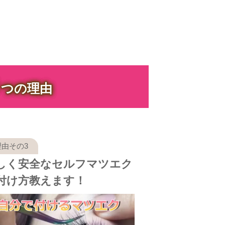
３
つの理由
しく安全なセルフマツエク
付け方教えます！