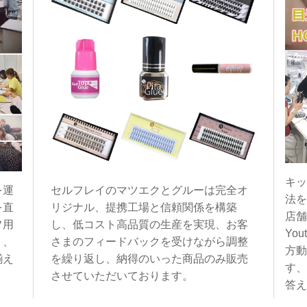
キッ
を運
セルフレイのマツエクとグルーは完全オ
法を
を直
リジナル、提携工場と信頼関係を構築
店舗
フ用
し、低コスト高品質の生産を実現、お客
You
く、
さまのフィードバックを受けながら調整
方動
揃え
を繰り返し、納得のいった商品のみ販売
す、
させていただいております。
答え