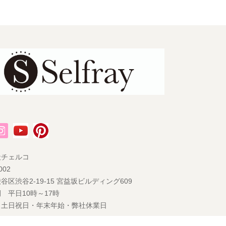
社チェルコ
002
谷区渋谷2-19-15 宮益坂ビルディング609
 平日10時～17時
 土日祝日・年末年始・弊社休業日