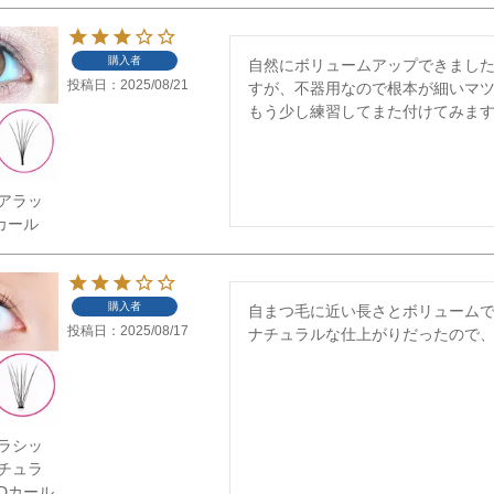
購入者
自然にボリュームアップできまし
投稿日
2025/08/21
すが、不器用なので根本が細いマツ
もう少し練習してまた付けてみま
アラッ
カール
購入者
自まつ毛に近い長さとボリュームで
投稿日
2025/08/17
ナチュラルな仕上がりだったので
ラシッ
チュラ
Dカール