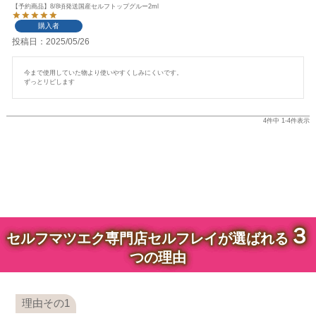
【予約商品】8/8頃発送国産セルフトップグルー2ml
購入者
投稿日
2025/05/26
今まで使用していた物より使いやすくしみにくいです。

ずっとリピします
4
件中
1
-
4
件表示
３
セルフマツエク専門店セルフレイが選ばれる
つの理由