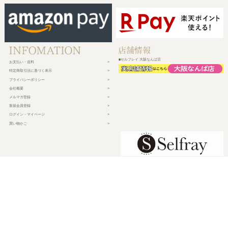
■セルフレイ 大阪なんば店
お支払い・送料
特定商取引法に基づく表示
プライバシーポリシー
会社概要
メルマガ登録
新規会員登録
ログイン・マイページ
買い物かご
株式会社チェルコ
〒150-0002
東京都渋谷区渋谷2-19-15 宮益坂ビルディング609
営業時間 平日10時～17時
定休日 土日祝日・年末年始・弊社休業日