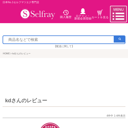
日本No.1セルフマツエク専門店
ログイン・
購入履歴
カートを見る
新規会員登録
【配送に関して】
HOME
kdさんのレビュー
kdさんのレビュー
4
件中
1
-
4
件表示