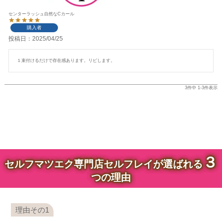
センターラッシュ自然なCカール
購入者
投稿日
2025/04/25
１束付けるだけで存在感あります。リピします。
3
件中
1
-
3
件表示
３
セルフマツエク専門店セルフレイが選ばれる
つの理由