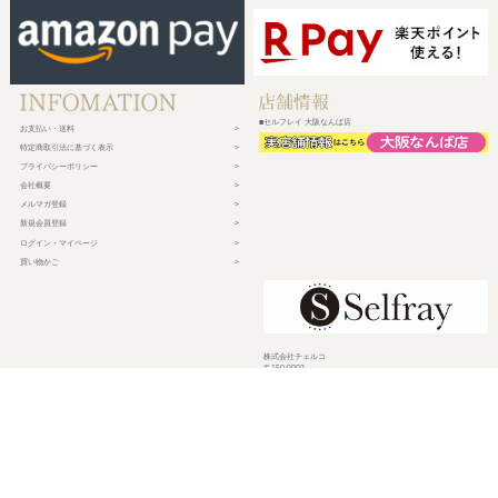
■セルフレイ 大阪なんば店
お支払い・送料
特定商取引法に基づく表示
プライバシーポリシー
会社概要
メルマガ登録
新規会員登録
ログイン・マイページ
買い物かご
株式会社チェルコ
〒150-0002
東京都渋谷区渋谷2-19-15 宮益坂ビルディング609
営業時間 平日10時～17時
定休日 土日祝日・年末年始・弊社休業日