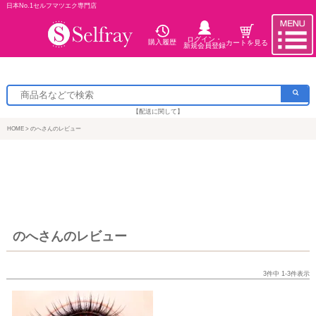
日本No.1セルフマツエク専門店
ログイン・
購入履歴
カートを見る
新規会員登録
【配送に関して】
HOME
のへさんのレビュー
のへさんのレビュー
3
件中
1
-
3
件表示