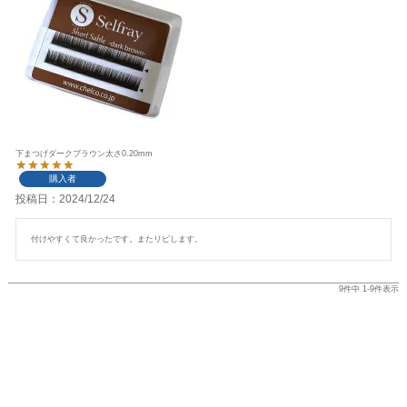
下まつげダークブラウン太さ0.20mm
購入者
投稿日
2024/12/24
付けやすくて良かったです。またリピします。
9
件中
1
-
9
件表示