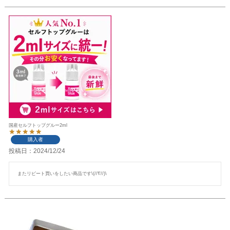
国産セルフトップグルー2ml
購入者
投稿日
2024/12/24
またリピート買いをしたい商品です\(//∇//)\