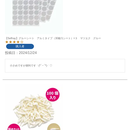
【Selfray】グルーシート アルミタイプ（30枚/1シート）×３ マツエク グルー
購入者
投稿日
2024/12/24
小さめですが便利です╰(*´︶`*)╯♡