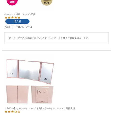
斜めカット綿棒 チップ100個
購入者
投稿日
2024/12/24
沢山入ってこのお値段は凄い安いとおもいます。また無くなり次第購入します。
【Selfray】セルフレイコンパクト2倍ミラー/セルフマツエク用拡大鏡