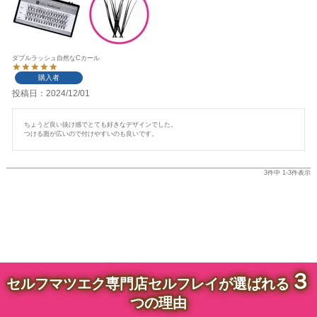
ダブルラッシュ自然なCカール
購入者
投稿日
2024/12/01
ちょうど良い抜け感でとても好きなデザインでした。

つける面が広いので付けやすいのも良いです。
3
件中
1
-
3
件表示
３
セルフマツエク専門店セルフレイが選ばれる
つの理由