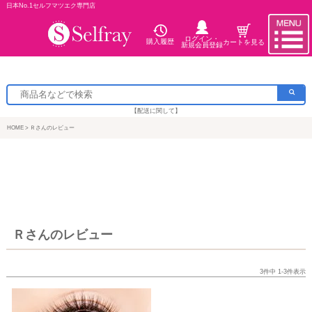
日本No.1セルフマツエク専門店
ログイン・
購入履歴
カートを見る
新規会員登録
【配送に関して】
HOME
Ｒさんのレビュー
Ｒさんのレビュー
3
件中
1
-
3
件表示