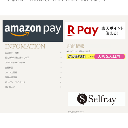
■セルフレイ 大阪なんば店
お支払い・送料
特定商取引法に基づく表示
プライバシーポリシー
会社概要
メルマガ登録
新規会員登録
ログイン・マイページ
買い物かご
株式会社チェルコ
〒150-0002
東京都渋谷区渋谷2-19-15 宮益坂ビルディング609
営業時間 平日10時～17時
定休日 土日祝日・年末年始・弊社休業日