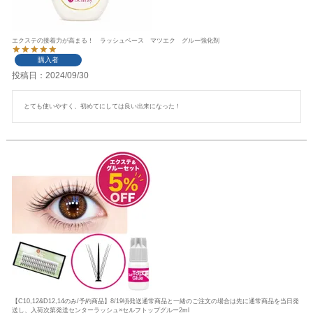
エクステの接着力が高まる！ ラッシュベース マツエク グルー強化剤
購入者
投稿日
2024/09/30
とても使いやすく、初めてにしては良い出来になった！
【C10,12&D12,14のみ/予約商品】8/19頃発送通常商品と一緒のご注文の場合は先に通常商品を当日発
送し、入荷次第発送センターラッシュ×セルフトップグルー2ml