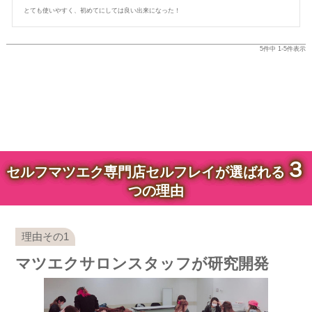
とても使いやすく、初めてにしては良い出来になった！
5
件中
1
-
5
件表示
３
セルフマツエク専門店セルフレイが選ばれる
つの理由
マツエクサロンスタッフが研究開発