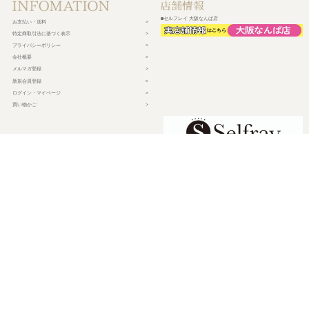
■セルフレイ 大阪なんば店
お支払い・送料
特定商取引法に基づく表示
プライバシーポリシー
会社概要
メルマガ登録
新規会員登録
ログイン・マイページ
買い物かご
株式会社チェルコ
〒150-0002
東京都渋谷区渋谷2-19-15 宮益坂ビルディング609
営業時間 平日10時～17時
定休日 土日祝日・年末年始・弊社休業日
©
2026 CHELCO Inc.