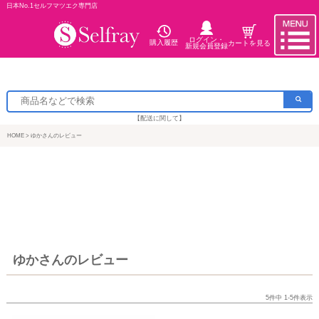
日本No.1セルフマツエク専門店
ログイン・
購入履歴
カートを見る
新規会員登録
【配送に関して】
HOME
ゆかさんのレビュー
ゆかさんのレビュー
5
件中
1
-
5
件表示