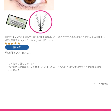
【D12,14mmのみ予約商品】8/19頃発送通常商品と一緒のご注文の場合は先に通常商品を当日発送し
入荷次第発送センターラッシュしっかりDカール
購入者
投稿日
2024/09/29
もう何年も愛用しています！

他社の色んな束エクステを使用してきましたが、こちらのものが1番自然でもう他の物には戻
れません！
1
件中
1
-
1
件表示