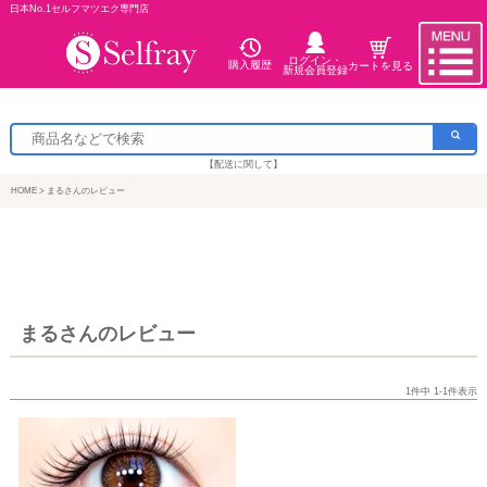
日本No.1セルフマツエク専門店
ログイン・
購入履歴
カートを見る
新規会員登録
【配送に関して】
HOME
まるさんのレビュー
まるさんのレビュー
1
件中
1
-
1
件表示