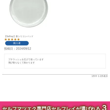
【Selfray】新シリコンパッド
購入者
投稿日
2024/09/12
プチラッシュを広げて使っています

飛び散らなくて助かります
1
件中
1
-
1
件表示
３
セルフマツエク専門店セルフレイが選ばれる