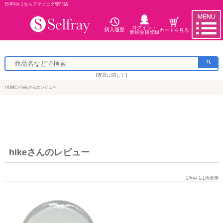
日本No.1セルフマツエク専門店
ログイン・
購入履歴
カートを見る
新規会員登録
【配送に関して】
HOME
hikeさんのレビュー
hikeさんのレビュー
1
件中
1
-
1
件表示