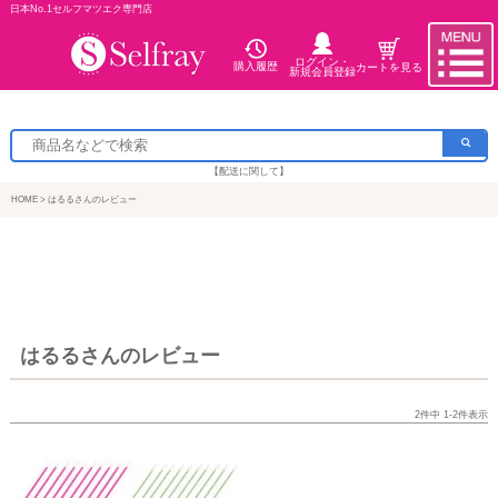
日本No.1セルフマツエク専門店
ログイン・
購入履歴
カートを見る
新規会員登録
【配送に関して】
HOME
はるるさんのレビュー
はるるさんのレビュー
2
件中
1
-
2
件表示