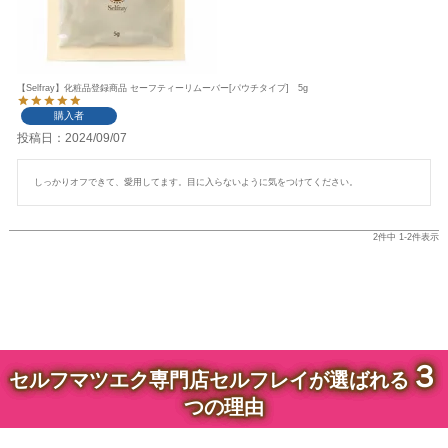
【Selfray】化粧品登録商品 セーフティーリムーバー[パウチタイプ] 5g
購入者
投稿日
2024/09/07
しっかりオフできて、愛用してます。目に入らないように気をつけてください。
2
件中
1
-
2
件表示
３
セルフマツエク専門店セルフレイが選ばれる
つの理由