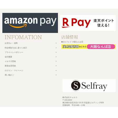
■セルフレイ 大阪なんば店
お支払い・送料
特定商取引法に基づく表示
プライバシーポリシー
会社概要
メルマガ登録
新規会員登録
ログイン・マイページ
買い物かご
株式会社チェルコ
〒150-0002
東京都渋谷区渋谷2-19-15 宮益坂ビルディング609
営業時間 平日10時～17時
定休日 土日祝日・年末年始・弊社休業日