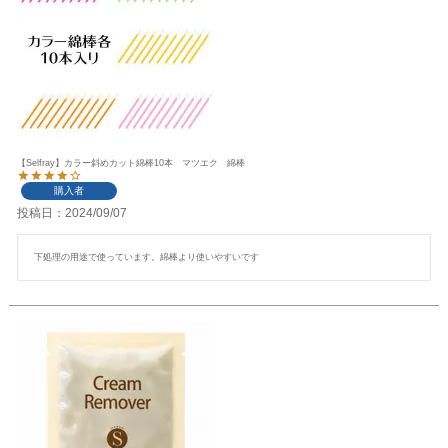
【Selfray】カラー斜めカット綿棒10本 マツエク 綿棒
購入者
投稿日
2024/09/07
下処理の用途で使っています。綿棒より使いやすいです