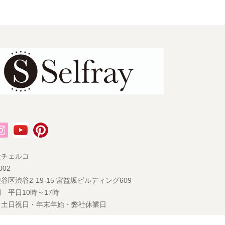
社チェルコ
002
谷区渋谷2-19-15 宮益坂ビルディング609
 平日10時～17時
 土日祝日・年末年始・弊社休業日