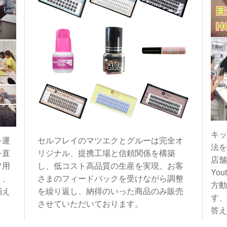
キッ
を運
セルフレイのマツエクとグルーは完全オ
法を
を直
リジナル、提携工場と信頼関係を構築
店舗
フ用
し、低コスト高品質の生産を実現、お客
You
く、
さまのフィードバックを受けながら調整
方動
揃え
を繰り返し、納得のいった商品のみ販売
す、
させていただいております。
答え