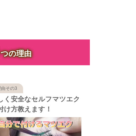
３
つの理由
しく安全なセルフマツエク
付け方教えます！