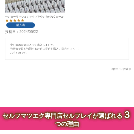
センターラッシュシックブラウン自然なCカール
購入者
投稿日
2024/05/22
中心太めが気に入って購入しました。

発表会で目を強調するために長めを購入。目力すごっ！！

おすすめです。
3
件中
1
-
3
件表示
３
セルフマツエク専門店セルフレイが選ばれる
つの理由