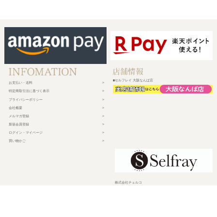
■セルフレイ 大阪なんば店
お支払い・送料
特定商取引法に基づく表示
プライバシーポリシー
会社概要
メルマガ登録
新規会員登録
ログイン・マイページ
買い物かご
株式会社チェルコ
〒150-0002
東京都渋谷区渋谷2-19-15 宮益坂ビルディング609
営業時間 平日10時～17時
定休日 土日祝日・年末年始・弊社休業日