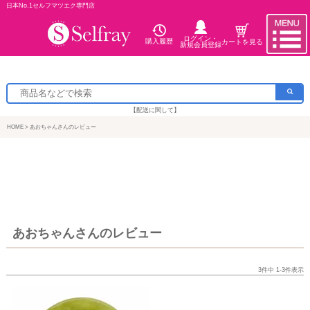
日本No.1セルフマツエク専門店
ログイン・
購入履歴
カートを見る
新規会員登録
【配送に関して】
HOME
あおちゃんさんのレビュー
あおちゃんさんのレビュー
3
件中
1
-
3
件表示