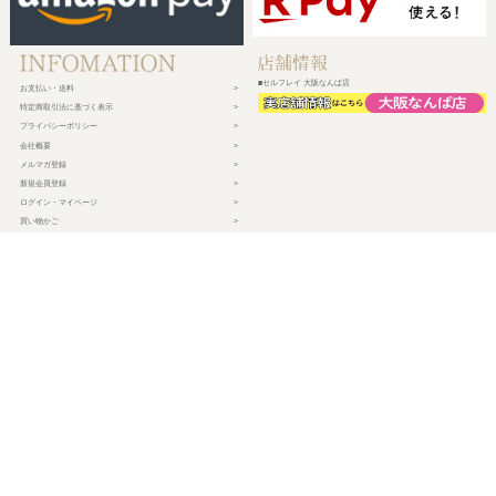
■セルフレイ 大阪なんば店
お支払い・送料
特定商取引法に基づく表示
プライバシーポリシー
会社概要
メルマガ登録
新規会員登録
ログイン・マイページ
買い物かご
株式会社チェルコ
〒150-0002
東京都渋谷区渋谷2-19-15 宮益坂ビルディング609
営業時間 平日10時～17時
定休日 土日祝日・年末年始・弊社休業日
©
2026 CHELCO Inc.