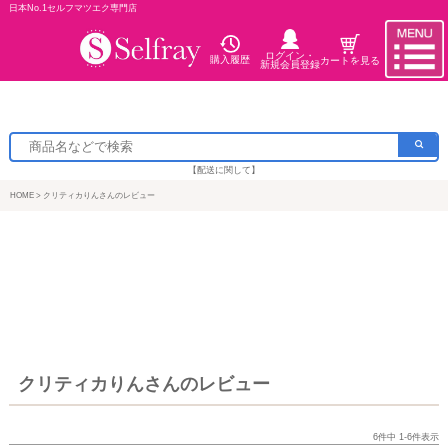
日本No.1セルフマツエク専門店
ログイン・
購入履歴
カートを見る
新規会員登録
【配送に関して】
HOME
クリティカりんさんのレビュー
クリティカりんさんのレビュー
6
件中
1
-
6
件表示