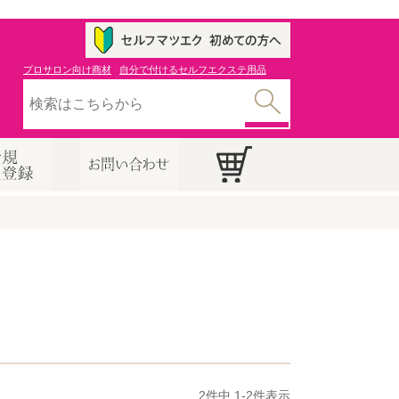
プロサロン向け商材
自分で付けるセルフエクステ用品
2
件中
1
-
2
件表示