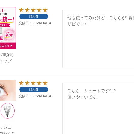
購入者
他も使ってみたけど、こちらが1番良い
投稿日
2024/04/14
リピです⭐︎
/8頃発
トップ
購入者
こちら、リピートです^_^

投稿日
2024/04/14
使いやすいです♪
ッシュ
自然なC