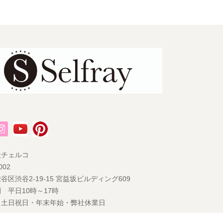
社チェルコ
002
谷区渋谷2-19-15 宮益坂ビルディング609
 平日10時～17時
 土日祝日・年末年始・弊社休業日