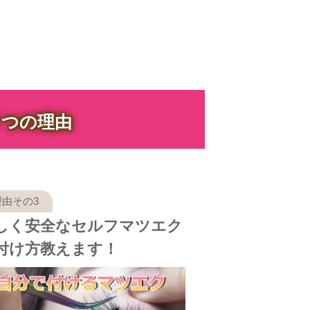
３
つの理由
しく安全なセルフマツエク
付け方教えます！