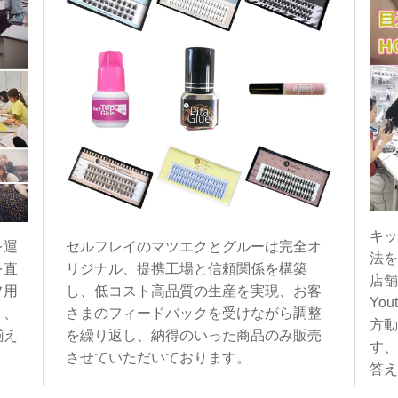
キッ
を運
セルフレイのマツエクとグルーは完全オ
法を
を直
リジナル、提携工場と信頼関係を構築
店舗
フ用
し、低コスト高品質の生産を実現、お客
You
く、
さまのフィードバックを受けながら調整
方動
揃え
を繰り返し、納得のいった商品のみ販売
す、
させていただいております。
答え