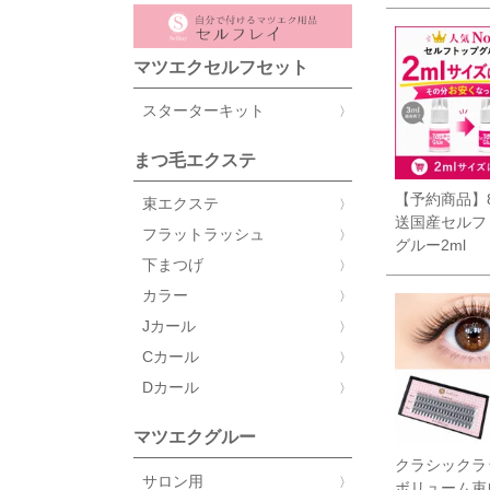
マツエクセルフセット
スターターキット
まつ毛エクステ
【予約商品】8
束エクステ
送国産セルフ
フラットラッシュ
グルー2ml
下まつげ
カラー
Jカール
Cカール
Dカール
マツエクグルー
クラシックラ
サロン用
ボリューム束