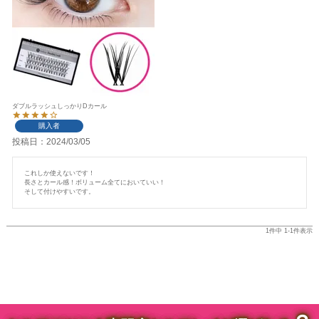
ダブルラッシュしっかりDカール
購入者
投稿日
2024/03/05
これしか使えないです！

長さとカール感！ボリューム全てにおいていい！

そして付けやすいです。
1
件中
1
-
1
件表示