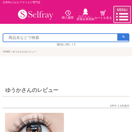
日本No.1セルフマツエク専門店
ログイン・
購入履歴
カートを見る
新規会員登録
【配送に関して】
HOME
ゆうかさんのレビュー
ゆうかさんのレビュー
1
件中
1
-
1
件表示