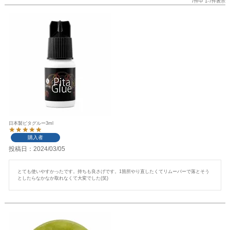
7
件中
1
-
7
件表示
日本製ピタグルー3ml
購入者
投稿日
2024/03/05
とても使いやすかったです。持ちも良さげです。1箇所やり直したくてリムーバーで落とそう
としたらなかなか取れなくて大変でした(笑)