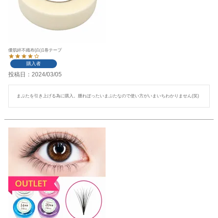
優肌絆不織布(白)1巻テープ
購入者
投稿日
2024/03/05
まぶたを引き上げる為に購入。腫れぼったいまぶたなので使い方がいまいちわかりません(笑)