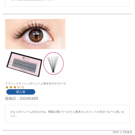
クラシックラッシュボリューム束ゆるやかJカール
購入者
投稿日
2024/03/05
かなりボリュームが出ますね。間隔を開けてつけたら根本がムラというか目立つな〜と思いま
した。
7
件中
1
-
7
件表示