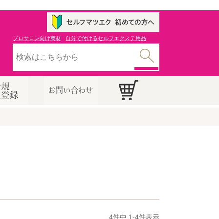
プロサロン向け商材
自分で付けるセルフエクステ用品
4
件中
1
-
4
件表示