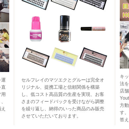
キッ
を運
セルフレイのマツエクとグルーは完全オ
法を
を直
リジナル、提携工場と信頼関係を構築
店舗
フ用
し、低コスト高品質の生産を実現、お客
You
く、
さまのフィードバックを受けながら調整
方動
揃え
を繰り返し、納得のいった商品のみ販売
す、
させていただいております。
答え