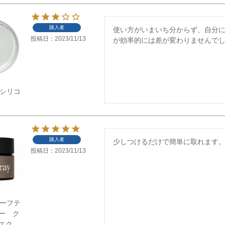
購入者
使い方がいまいち分からず、自分
投稿日
2023/11/13
が効率的には差が変わりませんで
】新シリコ
購入者
少しつけるだけで簡単に取れます
投稿日
2023/11/13
】セーフテ
ー ク
ツエク