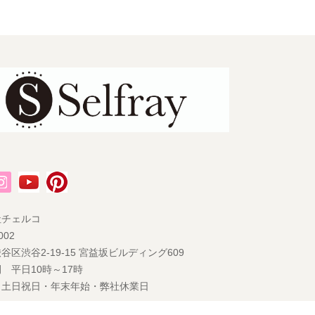
社チェルコ
002
谷区渋谷2-19-15 宮益坂ビルディング609
 平日10時～17時
 土日祝日・年末年始・弊社休業日