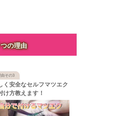
３
つの理由
しく安全なセルフマツエク
付け方教えます！