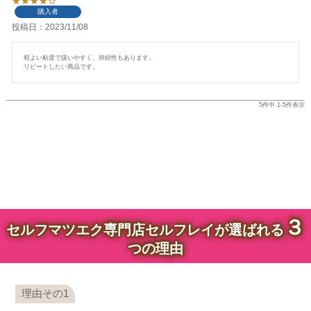
購入者
投稿日
2023/11/08
程よい粘度で扱いやすく、持続性もあります。

リピートしたい商品です。
5
件中
1
-
5
件表示
３
セルフマツエク専門店セルフレイが選ばれる
つの理由