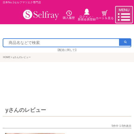
日本No.1セルフマツエク専門店
ログイン・
購入履歴
カートを見る
新規会員登録
【配送に関して】
HOME
yさんのレビュー
yさんのレビュー
5
件中
1
-
5
件表示