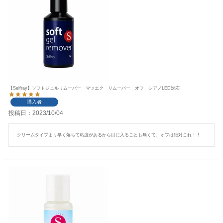
【Selfray】ソフトジェルリムーバー マツエク リムーバー オフ シアノLED対応
購入者
投稿日
2023/10/04
クリームタイプより早く落ちて粘度があるから目に入ることも無くて、オフは絶対これ！！