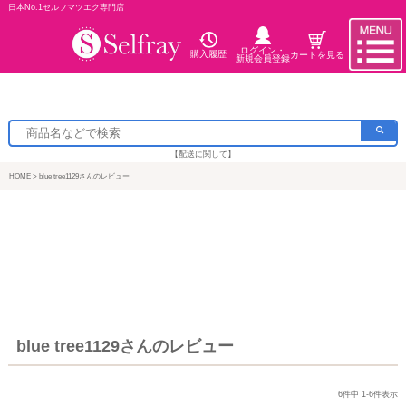
日本No.1セルフマツエク専門店
ログイン・
購入履歴
カートを見る
新規会員登録
【配送に関して】
HOME
blue tree1129さんのレビュー
blue tree1129さんのレビュー
6
件中
1
-
6
件表示