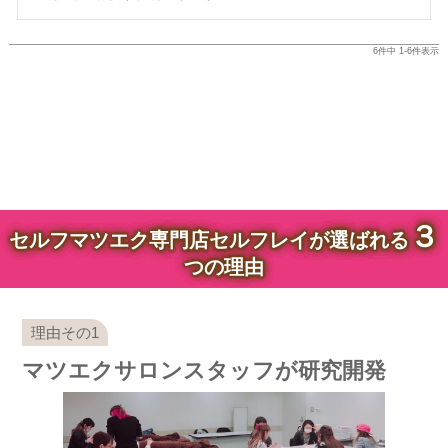
6
件中
1
-
6
件表示
３
セルフマツエク専門店セルフレイが選ばれる
つの理由
マツエクサロンスタッフが研究開発