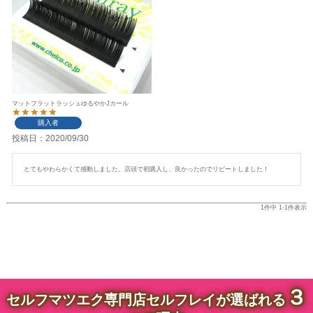
マットフラットラッシュゆるやかJカール
購入者
投稿日
2020/09/30
とてもやわらかくて感動しました。店頭で初購入し、良かったのでリピートしました！
1
件中
1
-
1
件表示
３
セルフマツエク専門店セルフレイが選ばれる