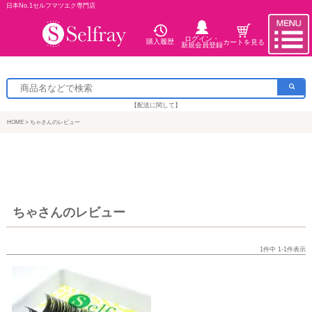
日本No.1セルフマツエク専門店
ログイン・
購入履歴
カートを見る
新規会員登録
【配送に関して】
HOME
ちゃさんのレビュー
ちゃさんのレビュー
1
件中
1
-
1
件表示