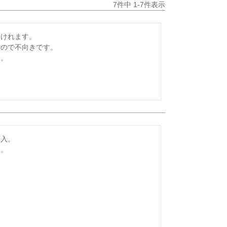
7
件中
1
-
7
件表示
けれます。

ので不向きです。

す。
入。

す。