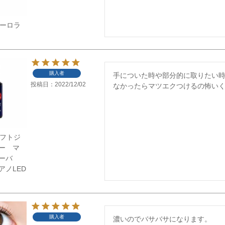
】オーロラ
購入者
手についた時や部分的に取りたい時
投稿日
2022/12/02
なかったらマツエクつけるの怖い
】ソフトジ
ー マ
ーバ
アノLED
購入者
濃いのでバサバサになります。
