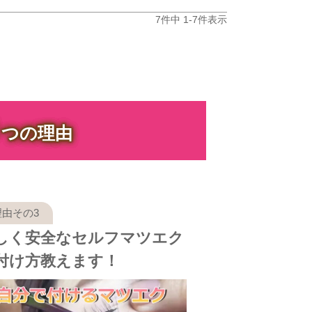
7
件中
1
-
7
件表示
３
つの理由
しく安全なセルフマツエク
付け方教えます！