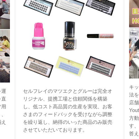
キッ
を運
セルフレイのマツエクとグルーは完全オ
法を
を直
リジナル、提携工場と信頼関係を構築
店舗
フ用
し、低コスト高品質の生産を実現、お客
You
く、
さまのフィードバックを受けながら調整
方動
揃え
を繰り返し、納得のいった商品のみ販売
す、
させていただいております。
答え