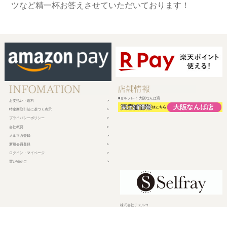
ツなど精一杯お答えさせていただいております！
■セルフレイ 大阪なんば店
お支払い・送料
特定商取引法に基づく表示
プライバシーポリシー
会社概要
メルマガ登録
新規会員登録
ログイン・マイページ
買い物かご
株式会社チェルコ
〒150-0002
東京都渋谷区渋谷2-19-15 宮益坂ビルディング609
営業時間 平日10時～17時
定休日 土日祝日・年末年始・弊社休業日