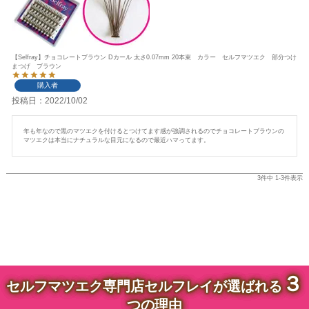
【Selfray】チョコレートブラウン Dカール 太さ0.07mm 20本束 カラー セルフマツエク 部分つけ
まつげ ブラウン
購入者
投稿日
2022/10/02
年も年なので黒のマツエクを付けるとつけてます感が強調されるのでチョコレートブラウンの
マツエクは本当にナチュラルな目元になるので最近ハマってます。
3
件中
1
-
3
件表示
３
セルフマツエク専門店セルフレイが選ばれる
つの理由