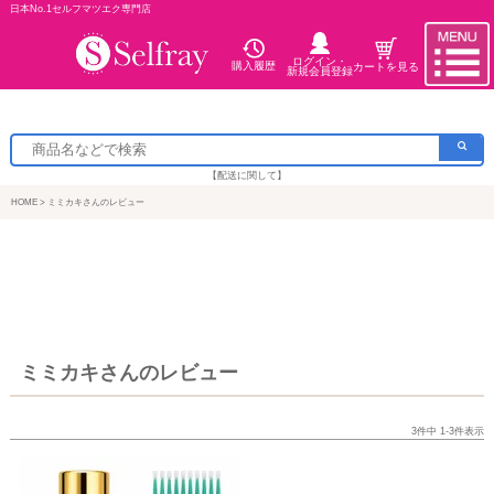
日本No.1セルフマツエク専門店
ログイン・
購入履歴
カートを見る
新規会員登録
【配送に関して】
HOME
ミミカキさんのレビュー
ミミカキさんのレビュー
3
件中
1
-
3
件表示