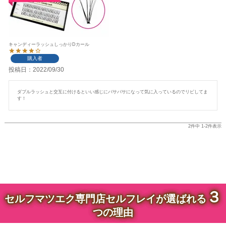
キャンディーラッシュしっかりDカール
購入者
投稿日
2022/09/30
ダブルラッシュと交互に付けるといい感じにバサバサになって気に入っているのでリピしてま
す！
2
件中
1
-
2
件表示
３
セルフマツエク専門店セルフレイが選ばれる
つの理由