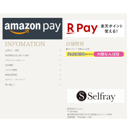
■セルフレイ 大阪なんば店
お支払い・送料
特定商取引法に基づく表示
プライバシーポリシー
会社概要
メルマガ登録
新規会員登録
ログイン・マイページ
買い物かご
株式会社チェルコ
〒150-0002
東京都渋谷区渋谷2-19-15 宮益坂ビルディング609
営業時間 平日10時～17時
定休日 土日祝日・年末年始・弊社休業日