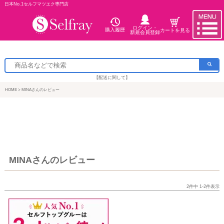
日本No.1セルフマツエク専門店
ログイン・
購入履歴
カートを見る
新規会員登録
【配送に関して】
HOME
MINAさんのレビュー
MINAさんのレビュー
2
件中
1
-
2
件表示