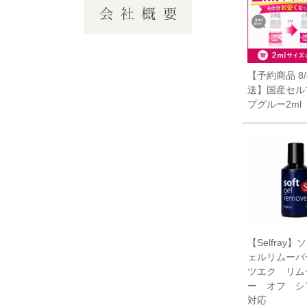
【予約商品 8
送】国産セル
プグルー2ml
【Selfray
ェルリムーバ
ツエク リム
ー オフ シ
対応