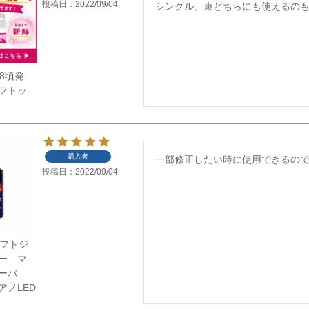
投稿日
2022/09/04
シングル、束どちらにも使えるの
/8頃発
フトッ
購入者
投稿日
2022/09/04
】ソフトジ
ー マ
ーバ
アノLED