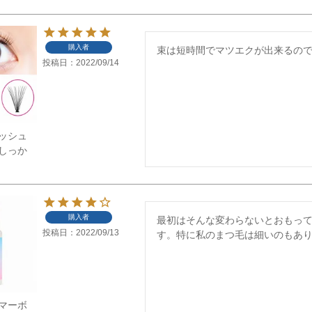
購入者
束は短時間でマツエクが出来るの
投稿日
2022/09/14
ッシュ
しっか
購入者
最初はそんな変わらないとおもっ
投稿日
2022/09/13
す。特に私のまつ毛は細いのもあ
マーボ