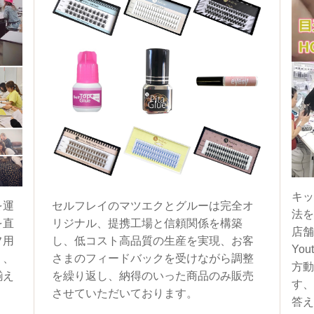
キッ
を運
セルフレイのマツエクとグルーは完全オ
法を
を直
リジナル、提携工場と信頼関係を構築
店舗
フ用
し、低コスト高品質の生産を実現、お客
You
く、
さまのフィードバックを受けながら調整
方動
揃え
を繰り返し、納得のいった商品のみ販売
す、
させていただいております。
答え