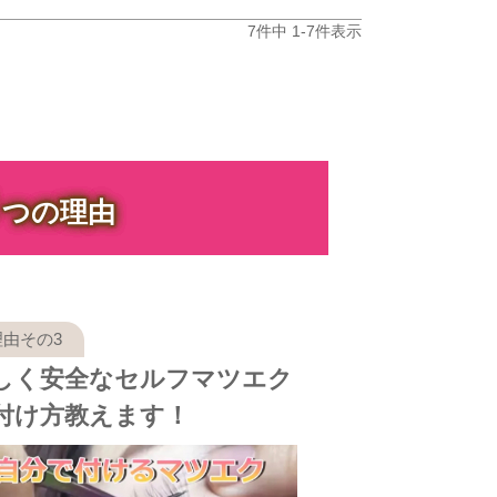
7
件中
1
-
7
件表示
３
つの理由
しく安全なセルフマツエク
付け方教えます！