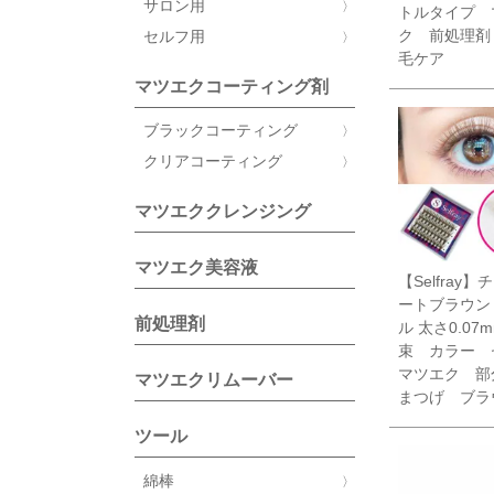
サロン用
トルタイプ 
ク 前処理剤
セルフ用
毛ケア
マツエクコーティング剤
ブラックコーティング
クリアコーティング
マツエククレンジング
マツエク美容液
【Selfray
ートブラウン
前処理剤
ル 太さ0.07m
束 カラー 
マツエク 部
マツエクリムーバー
まつげ ブラ
ツール
綿棒