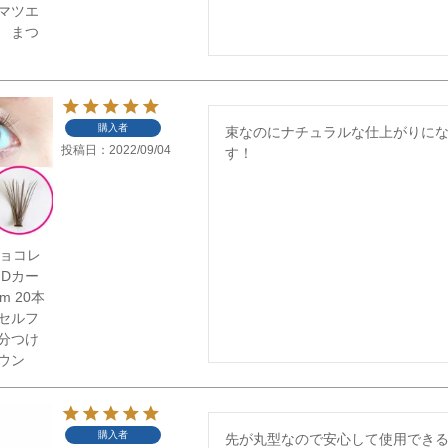
マツエ
 まつ
購入者
束なのにナチュラルな仕上がりに
投稿日
2022/09/04
す！
】チョコレ
 Dカー
m 20本
セルフ
分つけ
ウン
購入者
先が丸型なので安心して使用でき