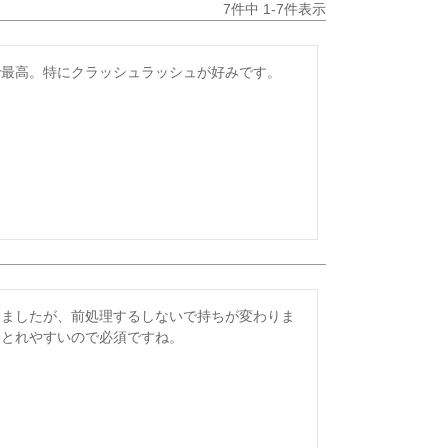
7
件中
1
-
7
件表示
で最高。特にクラッシュラッシュが好みです。
てましたが、前処理するしないで持ちが変わりま
りとれやすいので必須ですね。