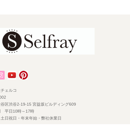
社チェルコ
002
谷区渋谷2-19-15 宮益坂ビルディング609
 平日10時～17時
 土日祝日・年末年始・弊社休業日