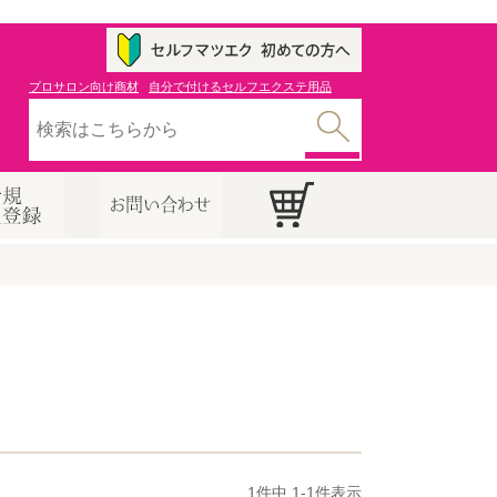
プロサロン向け商材
自分で付けるセルフエクステ用品
1
件中
1
-
1
件表示