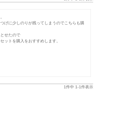
。

まつげに少しのりが残ってしまうのでこちらも購
とせたので

のセットを購入をおすすめします。
1
件中
1
-
1
件表示