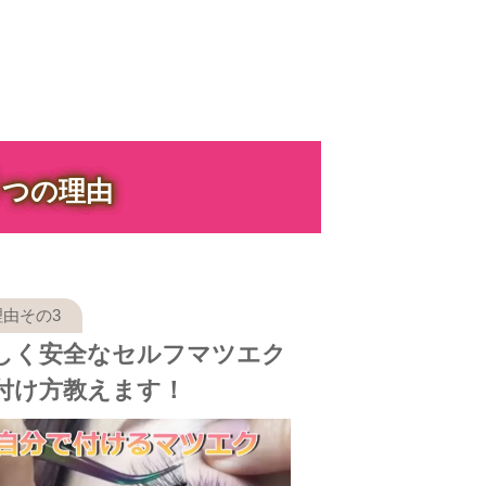
３
つの理由
しく安全なセルフマツエク
付け方教えます！