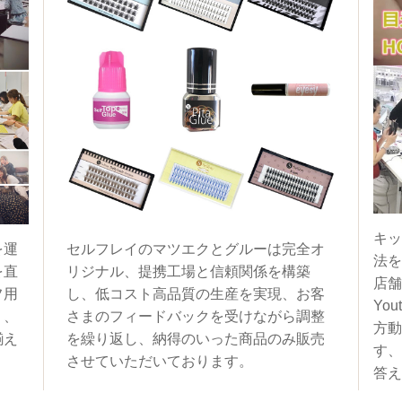
キッ
を運
セルフレイのマツエクとグルーは完全オ
法を
を直
リジナル、提携工場と信頼関係を構築
店舗
フ用
し、低コスト高品質の生産を実現、お客
You
く、
さまのフィードバックを受けながら調整
方動
揃え
を繰り返し、納得のいった商品のみ販売
す、
させていただいております。
答え