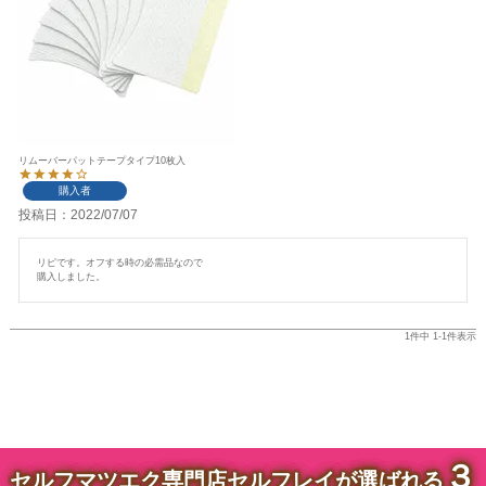
リムーバーパットテープタイプ10枚入
購入者
投稿日
2022/07/07
リピです。オフする時の必需品なので

購入しました。
1
件中
1
-
1
件表示
３
セルフマツエク専門店セルフレイが選ばれる