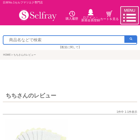
日本No.1セルフマツエク専門店
ログイン・
購入履歴
カートを見る
新規会員登録
【配送に関して】
HOME
ちちさんのレビュー
ちちさんのレビュー
1
件中
1
-
1
件表示